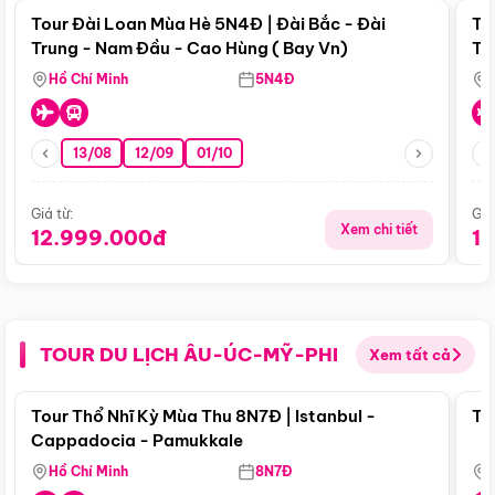
Tour Đài Loan Mùa Hè 5N4Đ | Đài Bắc - Đài
To
Trung - Nam Đầu - Cao Hùng ( Bay Vn)
Tr
Hồ Chí Minh
5N4Đ
13/08
12/09
01/10
Giá từ:
Giá
Xem chi tiết
12.999.000đ
1
TOUR DU LỊCH ÂU-ÚC-MỸ-PHI
Xem tất cả
Điểm nổi bật
Tour Thổ Nhĩ Kỳ Mùa Thu 8N7Đ | Istanbul -
To
Cappadocia - Pamukkale
Hồ Chí Minh
8N7Đ