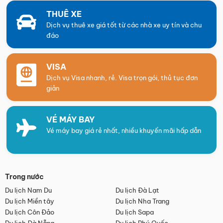
THUÊ XE
Dịch vụ thuê xe giá tốt từ các nhà xe uy tín và chu
đáo
VISA
Dịch vụ Visa nhanh, rẻ. Visa trọn gói, thủ tục đơn
giản
VÉ MÁY BAY
Vé máy bay giá rẻ nhất, nhiều khuyến mãi hấp dẫn
Trong nước
Du lịch Nam Du
Du lịch Đà Lạt
Du lịch Miền tây
Du lịch Nha Trang
Du lịch Côn Đảo
Du lịch Sapa