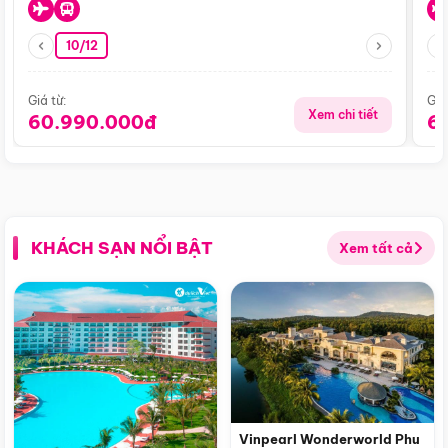
10/12
Giá từ:
Giá
Xem chi tiết
60.990.000đ
6
KHÁCH SẠN NỔI BẬT
Xem tất cả
Vinpearl Wonderworld Phu