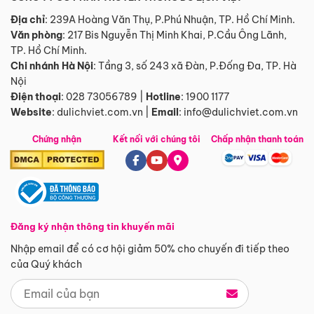
Địa chỉ
: 239A Hoàng Văn Thụ, P.Phú Nhuận, TP. Hồ Chí Minh.
Văn phòng
:
217 Bis Nguyễn Thị Minh Khai, P.Cầu Ông Lãnh,
TP. Hồ Chí Minh.
Chi nhánh Hà Nội
:
Tầng 3, số 243 xã Đàn, P.Đống Đa, TP. Hà
Nội
Điện thoại
:
028 73056789
|
Hotline
:
1900 1177
Website
:
dulichviet.com.vn
|
Email
:
info@dulichviet.com.vn
Chứng nhận
Kết nối với chúng tôi
Chấp nhận thanh toán
Đăng ký nhận thông tin khuyến mãi
Nhập email để có cơ hội giảm 50% cho chuyến đi tiếp theo
của Quý khách