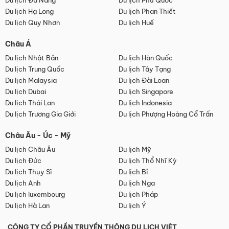
Du lịch Đà Nẵng
Du lịch Phú Quốc
Du lịch Hạ Long
Du lịch Phan Thiết
Du lịch Quy Nhơn
Du lịch Huế
Châu Á
Du lịch Nhật Bản
Du lịch Hàn Quốc
Du lịch Trung Quốc
Du lịch Tây Tạng
Du lịch Malaysia
Du lịch Đài Loan
Du lịch Dubai
Du lịch Singapore
Du lịch Thái Lan
Du lịch Indonesia
Du lịch Trương Gia Giới
Du lịch Phượng Hoàng Cổ Trấn
Châu Âu - Úc - Mỹ
Du lịch Châu Âu
Du lịch Mỹ
Du lịch Đức
Du lịch Thổ Nhĩ Kỳ
Du lịch Thụy Sĩ
Du lịch Bỉ
Du lịch Anh
Du lịch Nga
Du lịch luxembourg
Du lịch Pháp
Du lịch Hà Lan
Du lịch Ý
CÔNG TY CỔ PHẦN TRUYỀN THÔNG DU LỊCH VIỆT