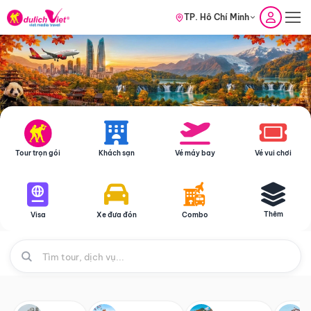
TP. Hồ Chí Minh
Tour trọn gói
Khách sạn
Vé máy bay
Vé vui chơi
Thêm
Visa
Xe đưa đón
Combo