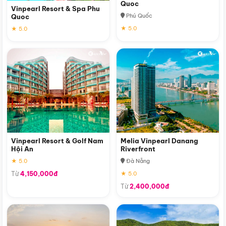
Quoc
Vinpearl Resort & Spa Phu
Phú Quốc
Quoc
★ 5.0
★ 5.0
Vinpearl Resort & Golf Nam
Melia Vinpearl Danang
Hội An
Riverfront
★ 5.0
Đà Nẵng
Từ
4,150,000đ
★ 5.0
Từ
2,400,000đ