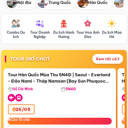
Nội địa
Trung Quốc
Hàn Quốc
N
Combo Du
Tour Doanh
Du lịch Hành
Tour Hoa Anh
Du lịch Mùa
D
lịch
Nghiệp
Hương
Đào
Hè
TOUR GIỜ CHÓT
Xem tất cả
Điểm nổi bật
Còn
19 ngày 03:26:31
Cò
Tour Hàn Quốc Mùa Thu 5N4Đ | Seoul - Everland
To
- Đảo Nami - Tháp Namsan (Bay Sun Phuquoc
Hò
Tặ
Airways)
Aq
Hồ Chí Minh
5N4Đ
26/08
‹
Còn 10 chỗ
Còn 10 chỗ
C
C