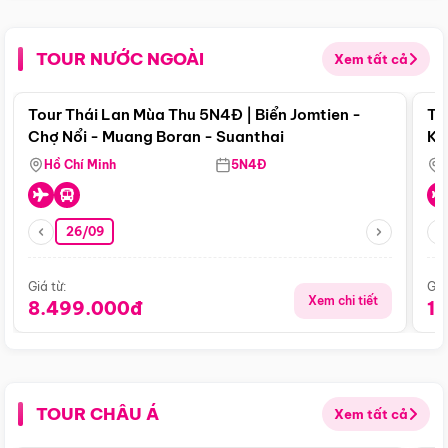
TOUR NƯỚC NGOÀI
Xem tất cả
Điểm nổi bật
Tour Thái Lan Mùa Thu 5N4Đ | Biển Jomtien -
To
Chợ Nổi - Muang Boran - Suanthai
Ku
Si
Hồ Chí Minh
5N4Đ
26/09
Giá từ:
Giá
Xem chi tiết
8.499.000đ
1
TOUR CHÂU Á
Xem tất cả
Điểm nổi bật