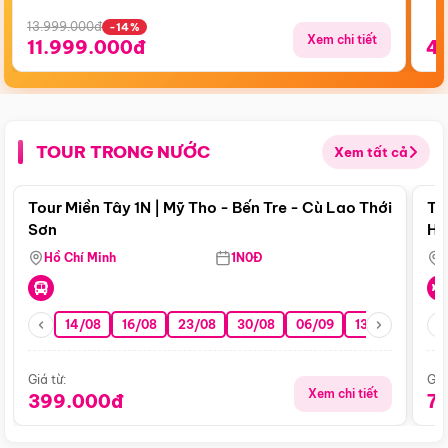
13.999.000đ
-14%
Xem chi tiết
11.999.000đ
4
TOUR TRONG NƯỚC
Xem tất cả
Điểm nổi bật
Tour Miền Tây 1N | Mỹ Tho - Bến Tre - Cù Lao Thới
To
Sơn
Hu
Hồ Chí Minh
1N0Đ
14/08
16/08
23/08
30/08
06/09
13/09
20/0
Giá từ:
Giá
Xem chi tiết
399.000đ
7