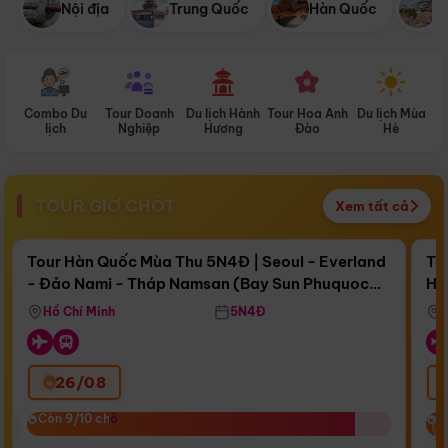
Nội địa
Trung Quốc
Hàn Quốc
N
Combo Du
Tour Doanh
Du lịch Hành
Tour Hoa Anh
Du lịch Mùa
D
lịch
Nghiệp
Hương
Đào
Hè
TOUR GIỜ CHÓT
Xem tất cả
Điểm nổi bật
Còn
17 ngày 16:51:58
Cò
Tour Hàn Quốc Mùa Thu 5N4Đ | Seoul - Everland
To
- Đảo Nami - Tháp Namsan (Bay Sun Phuquoc
Hò
Bay Sun Phuquoc Airways
Tặ
Airways)
Aq
Hồ Chí Minh
5N4Đ
26/08
‹
Còn 9/10 chỗ
Còn 9/10 chỗ
C
C