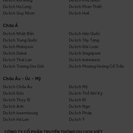
Du lịch Đà Nẵng
Du lịch Phú Quốc
Du lịch Hạ Long
Du lịch Phan Thiết
Du lịch Quy Nhơn
Du lịch Huế
Châu Á
Du lịch Nhật Bản
Du lịch Hàn Quốc
Du lịch Trung Quốc
Du lịch Tây Tạng
Du lịch Malaysia
Du lịch Đài Loan
Du lịch Dubai
Du lịch Singapore
Du lịch Thái Lan
Du lịch Indonesia
Du lịch Trương Gia Giới
Du lịch Phượng Hoàng Cổ Trấn
Châu Âu - Úc - Mỹ
Du lịch Châu Âu
Du lịch Mỹ
Du lịch Đức
Du lịch Thổ Nhĩ Kỳ
Du lịch Thụy Sĩ
Du lịch Bỉ
Du lịch Anh
Du lịch Nga
Du lịch luxembourg
Du lịch Pháp
Du lịch Hà Lan
Du lịch Ý
CÔNG TY CỔ PHẦN TRUYỀN THÔNG DU LỊCH VIỆT