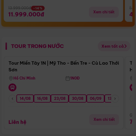
13.999.000đ
5.5
-14%
Xem chi tiết
11.999.000đ
4
TOUR TRONG NƯỚC
Xem tất cả
Điểm nổi bật
Tour Miền Tây 1N | Mỹ Tho - Bến Tre - Cù Lao Thới
To
Sơn
Hu
Hồ Chí Minh
1N0Đ
14/08
16/08
23/08
30/08
06/09
13/09
20/0
Giá
Xem chi tiết
7
Liên hệ