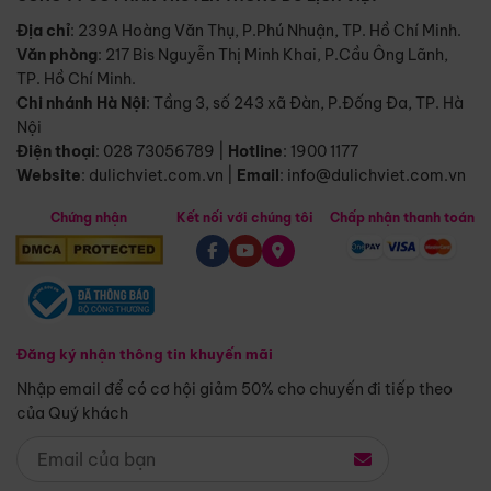
Địa chỉ
: 239A Hoàng Văn Thụ, P.Phú Nhuận, TP. Hồ Chí Minh.
Văn phòng
:
217 Bis Nguyễn Thị Minh Khai, P.Cầu Ông Lãnh,
TP. Hồ Chí Minh.
Chi nhánh Hà Nội
:
Tầng 3, số 243 xã Đàn, P.Đống Đa, TP. Hà
Nội
Điện thoại
:
028 73056789
|
Hotline
:
1900 1177
Website
:
dulichviet.com.vn
|
Email
:
info@dulichviet.com.vn
Chứng nhận
Kết nối với chúng tôi
Chấp nhận thanh toán
Đăng ký nhận thông tin khuyến mãi
Nhập email để có cơ hội giảm 50% cho chuyến đi tiếp theo
của Quý khách