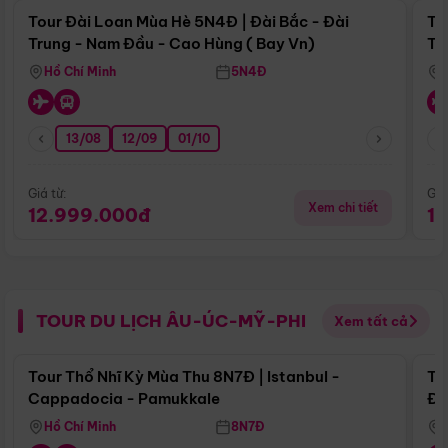
Tour Đài Loan Mùa Hè 5N4Đ | Đài Bắc - Đài
To
Trung - Nam Đầu - Cao Hùng ( Bay Vn)
Tr
Hồ Chí Minh
5N4Đ
13/08
12/09
01/10
Giá từ:
Giá
Xem chi tiết
12.999.000đ
1
TOUR DU LỊCH ÂU-ÚC-MỸ-PHI
Xem tất cả
Điểm nổi bật
Tour Thổ Nhĩ Kỳ Mùa Thu 8N7Đ | Istanbul -
To
Cappadocia - Pamukkale
Đế
Hồ Chí Minh
8N7Đ