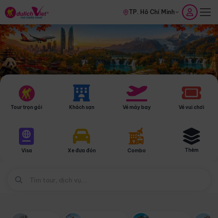
TP. Hồ Chí Minh
Tour trọn gói
Khách sạn
Vé máy bay
Vé vui chơi
Thêm
Visa
Xe đưa đón
Combo