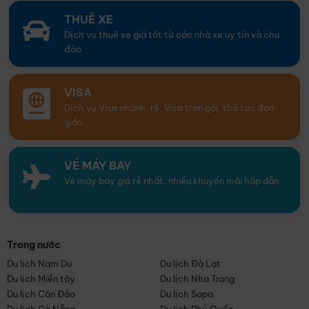
THUÊ XE
Dịch vụ thuê xe giá tốt từ các nhà xe uy tín và chu
đáo
VISA
Dịch vụ Visa nhanh, rẻ. Visa trọn gói, thủ tục đơn
giản
VÉ MÁY BAY
Vé máy bay giá rẻ nhất, nhiều khuyến mãi hấp dẫn
Trong nước
Du lịch Nam Du
Du lịch Đà Lạt
Du lịch Miền tây
Du lịch Nha Trang
Du lịch Côn Đảo
Du lịch Sapa