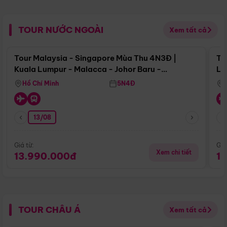
TOUR NƯỚC NGOÀI
Xem tất cả
Điểm nổi bật
Tour Malaysia - Singapore Mùa Thu 4N3Đ |
To
Kuala Lumpur - Malacca - Johor Baru -
Lử
Singapore
Hồ Chí Minh
5N4Đ
13/08
Giá từ:
Giá
Xem chi tiết
13.990.000đ
1
TOUR CHÂU Á
Xem tất cả
Điểm nổi bật