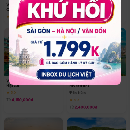
Quoc
Vinpearl Resort & Spa Phu
Phú Quốc
Quoc
★ 5.0
★ 5.0
Vinpearl Resort & Golf Nam
Melia Vinpearl Danang
Hội An
Riverfront
★ 5.0
Đà Nẵng
Từ
4,150,000đ
★ 5.0
Từ
2,400,000đ