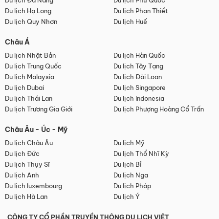
Du lịch Đà Nẵng
Du lịch Phú Quốc
Du lịch Hạ Long
Du lịch Phan Thiết
Du lịch Quy Nhơn
Du lịch Huế
Châu Á
Du lịch Nhật Bản
Du lịch Hàn Quốc
Du lịch Trung Quốc
Du lịch Tây Tạng
Du lịch Malaysia
Du lịch Đài Loan
Du lịch Dubai
Du lịch Singapore
Du lịch Thái Lan
Du lịch Indonesia
Du lịch Trương Gia Giới
Du lịch Phượng Hoàng Cổ Trấn
Châu Âu - Úc - Mỹ
Du lịch Châu Âu
Du lịch Mỹ
Du lịch Đức
Du lịch Thổ Nhĩ Kỳ
Du lịch Thụy Sĩ
Du lịch Bỉ
Du lịch Anh
Du lịch Nga
Du lịch luxembourg
Du lịch Pháp
Du lịch Hà Lan
Du lịch Ý
CÔNG TY CỔ PHẦN TRUYỀN THÔNG DU LỊCH VIỆT