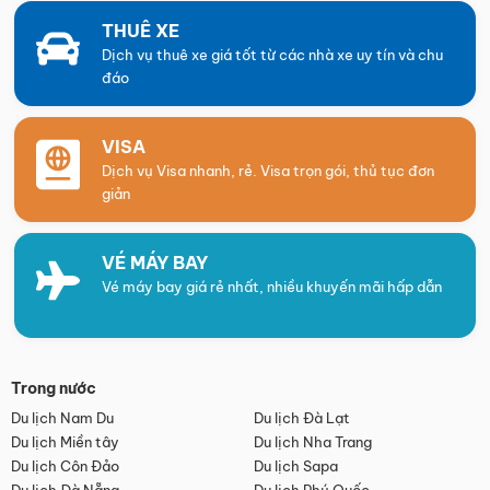
THUÊ XE
Dịch vụ thuê xe giá tốt từ các nhà xe uy tín và chu
đáo
VISA
Dịch vụ Visa nhanh, rẻ. Visa trọn gói, thủ tục đơn
giản
VÉ MÁY BAY
Vé máy bay giá rẻ nhất, nhiều khuyến mãi hấp dẫn
Trong nước
Du lịch Nam Du
Du lịch Đà Lạt
Du lịch Miền tây
Du lịch Nha Trang
Du lịch Côn Đảo
Du lịch Sapa