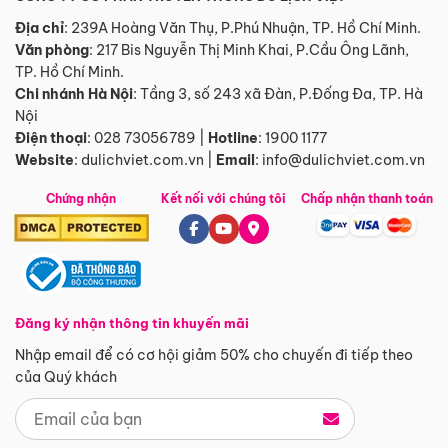
Địa chỉ
: 239A Hoàng Văn Thụ, P.Phú Nhuận, TP. Hồ Chí Minh.
Văn phòng
:
217 Bis Nguyễn Thị Minh Khai, P.Cầu Ông Lãnh,
TP. Hồ Chí Minh.
Chi nhánh Hà Nội
:
Tầng 3, số 243 xã Đàn, P.Đống Đa, TP. Hà
Nội
Điện thoại
:
028 73056789
|
Hotline
:
1900 1177
Website
:
dulichviet.com.vn
|
Email
:
info@dulichviet.com.vn
Chứng nhận
Kết nối với chúng tôi
Chấp nhận thanh toán
Đăng ký nhận thông tin khuyến mãi
Nhập email để có cơ hội giảm 50% cho chuyến đi tiếp theo
của Quý khách