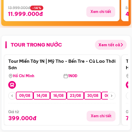
13.999.000đ
5.5
-14%
Xem chi tiết
11.999.000đ
4
TOUR TRONG NƯỚC
Xem tất cả
Điểm nổi bật
Tour Miền Tây 1N | Mỹ Tho - Bến Tre - Cù Lao Thới
To
Sơn
Hu
Hồ Chí Minh
1N0Đ
09/08
14/08
16/08
23/08
30/08
06/09
13/0
Giá từ:
Giá
Xem chi tiết
399.000đ
7