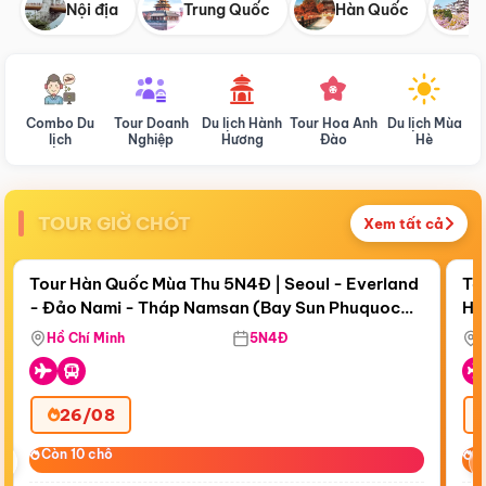
Nội địa
Trung Quốc
Hàn Quốc
N
Combo Du
Tour Doanh
Du lịch Hành
Tour Hoa Anh
Du lịch Mùa
D
lịch
Nghiệp
Hương
Đào
Hè
TOUR GIỜ CHÓT
Xem tất cả
Điểm nổi bật
Còn
18 ngày 21:12:42
Cò
Tour Hàn Quốc Mùa Thu 5N4Đ | Seoul - Everland
To
- Đảo Nami - Tháp Namsan (Bay Sun Phuquoc
Hò
Tặ
Airways)
Aq
Hồ Chí Minh
5N4Đ
26/08
‹
Còn 10 chỗ
Còn 10 chỗ
C
C