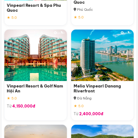
Quoc
Vinpearl Resort & Spa Phu
Phú Quốc
Quoc
★ 5.0
★ 5.0
Vinpearl Resort & Golf Nam
Melia Vinpearl Danang
Hội An
Riverfront
★ 5.0
Đà Nẵng
Từ
4,150,000đ
★ 5.0
Từ
2,400,000đ