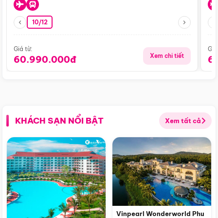
10/12
Giá từ:
Giá
Xem chi tiết
60.990.000đ
6
KHÁCH SẠN NỔI BẬT
Xem tất cả
Vinpearl Wonderworld Phu