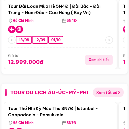
Tour Đài Loan Mùa Hè 5N4Đ | Đài Bắc - Đài
To
Trung - Nam Đầu - Cao Hùng ( Bay Vn)
Tr
Hồ Chí Minh
5N4Đ
13/08
12/09
01/10
Giá từ:
Giá
Xem chi tiết
12.999.000đ
1
TOUR DU LỊCH ÂU-ÚC-MỸ-PHI
Xem tất cả
Điểm nổi bật
Tour Thổ Nhĩ Kỳ Mùa Thu 8N7Đ | Istanbul -
To
Cappadocia - Pamukkale
Hồ Chí Minh
8N7Đ