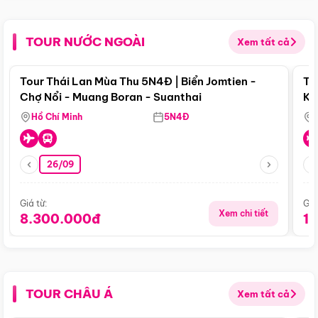
TOUR NƯỚC NGOÀI
Xem tất cả
Điểm nổi bật
Tour Thái Lan Mùa Thu 5N4Đ | Biển Jomtien -
To
Chợ Nổi - Muang Boran - Suanthai
Ku
Si
Hồ Chí Minh
5N4Đ
26/09
Giá từ:
Giá
Xem chi tiết
8.300.000đ
1
TOUR CHÂU Á
Xem tất cả
Điểm nổi bật