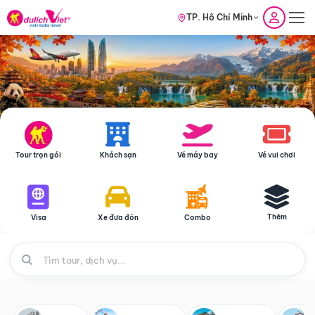
TP. Hồ Chí Minh
Tour trọn gói
Khách sạn
Vé máy bay
Vé vui chơi
Thêm
Visa
Xe đưa đón
Combo