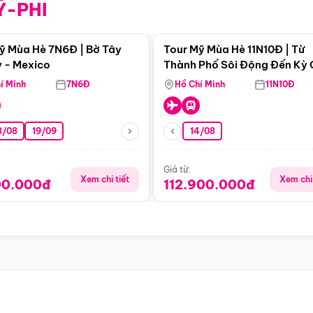
Ỹ-PHI
Điểm nổi bật
Điểm nổi
ỹ Mùa Hè 7N6Đ | Bờ Tây
Tour Mỹ Mùa Hè 11N10Đ | Từ
 - Mexico
Thành Phố Sôi Động Đến Kỳ
Thiên Nhiên Mỹ
í Minh
7N6Đ
Hồ Chí Minh
11N10Đ
8/08
19/09
14/08
Giá từ:
Xem chi tiết
Xem chi 
00.000đ
112.900.000đ