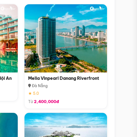
Hội An
Melia Vinpearl Danang Riverfront
Đà Nẵng
★ 5.0
Từ
2,400,000đ