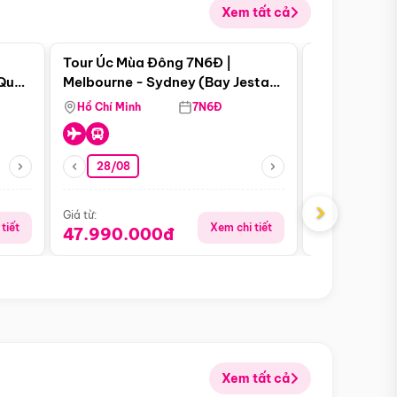
Xem tất cả
 bật
Điểm nổi bật
Tour Úc Mùa Đông 7N6Đ |
Tour Nam Ph
 Quan
Melbourne - Sydney (Bay Jestar
Cape Town -
Airways)
Bàn - Johan
Hồ Chí Minh
7N6Đ
Hồ Chí Minh
Safari - Lo
28/08
28/08
›
Giá từ:
Giá từ:
tiết
Xem chi tiết
47.990.000đ
88.900.0
Xem tất cả