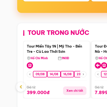
TOUR TRONG NƯỚC
Điểm nổi bật
Tour Miền Tây 1N | Mỹ Tho - Bến
Tour Đ
Tre - Cù Lao Thới Sơn
Nà - H
Nha
Hồ Chí Minh
1N0Đ
Hồ Ch
09/08
14/08
16/08
23/08
30/08
12
0
‹
Giá từ:
Giá từ:
Xem chi tiết
399.000đ
7.89