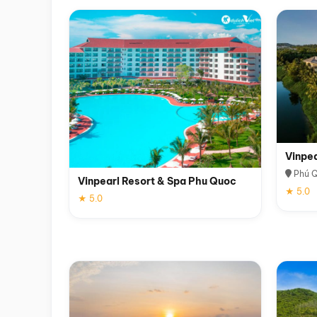
Vinpe
Phú 
Vinpearl Resort & Spa Phu Quoc
★ 5.0
★ 5.0