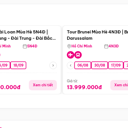
Điểm nổi bật
Điểm nổi
ài Loan Mùa Hè 5N4Đ |
Tour Brunei Mùa Hè 4N3Đ | B
ng - Đài Trung - Đài Bắc
Darussalam
j)
í Minh
5N4Đ
Hồ Chí Minh
4N3Đ
4/09
18/09
06/08
30/08
17/09
Giá từ:
Xem chi tiết
Xem chi 
90.000đ
13.999.000đ