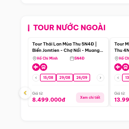
TOUR NƯỚC NGOÀI
Điểm nổi bật
Tour Thái Lan Mùa Thu 5N4Đ |
Tour M
Biển Jomtien - Chợ Nổi - Muang
Thu 4N
Boran - Suanthai
Malacc
Hồ Chí Minh
5N4Đ
Hồ Ch
Singa
15/08
29/08
26/09
1
‹
Giá từ:
Giá từ:
Xem chi tiết
8.499.000đ
13.9