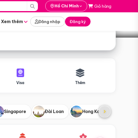
i hành
Hồ Chí Minh
Giỏ hàng
Tìm tour
tháng nào
Xem thêm
Đăng nhập
Đăng ký
Visa
Thêm
Singapore
Đài Loan
Hong Kong
Mỹ