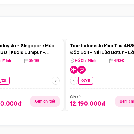
Điểm nổi bật
Điểm nổi
alaysia - Singapore Mùa
Tour Indonesia Mùa Thu 4N3
3Đ | Kuala Lumpur -
Đảo Bali - Núi Lửa Batur - L
a - Johor Baru -
Penglipuran
í Minh
5N4Đ
Hồ Chí Minh
4N3Đ
pore
3/08
07/11
Giá từ:
Xem chi tiết
Xem chi 
90.000đ
12.190.000đ