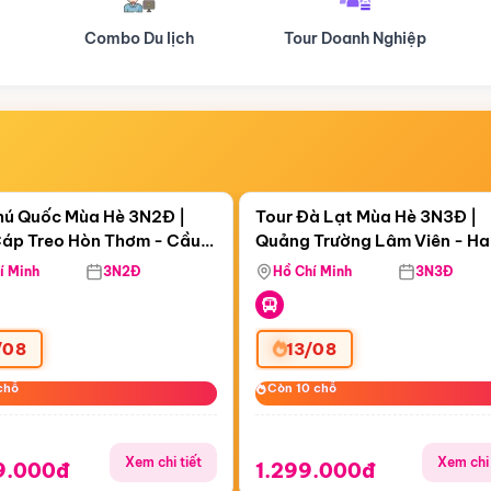
Tour Doanh Nghiệp
Du lịch Hành Hương
Điểm nổi bật
Điểm nổi
ngày 10:24:46
Còn
06 ngày 10:24:46
hú Quốc Mùa Hè 3N2Đ |
Tour Đà Lạt Mùa Hè 3N3Đ |
áp Treo Hòn Thơm - Cầu
Quảng Trường Lâm Viên - H
áp Treo Hòn Thơm
Công Viên Nước Aquatopia
Hill - Puppy Farm
í Minh
3N2Đ
Hồ Chí Minh
3N3Đ
/08
13/08
chỗ
chỗ
Còn 10 chỗ
Còn 10 chỗ
Xem chi tiết
Xem chi 
9.000đ
1.299.000đ