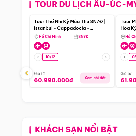
TOUR DU LỊCH ÂU-ÚC-M
Điểm nổi bật
Tour Thổ Nhĩ Kỳ Mùa Thu 8N7Đ |
Tour M
Istanbul - Cappadocia -
Hoa Kỳ
Pamukkale
Hồ Chí Minh
8N7Đ
Hồ Ch
10/12
0
‹
Giá từ:
Giá từ:
Xem chi tiết
60.990.000đ
61.9
KHÁCH SẠN NỔI BẬT