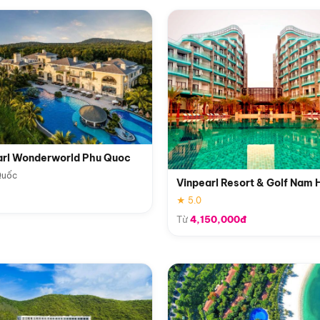
arl Wonderworld Phu Quoc
Quốc
Vinpearl Resort & Golf Nam 
★ 5.0
Từ
4,150,000đ