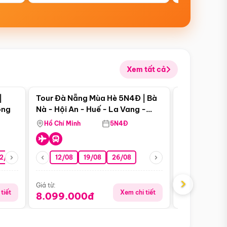
Xem tất cả
 bật
Điểm nổi bật
|
Tour Đà Nẵng Mùa Hè 5N4Đ | Bà
Tour Đà Nẵn
ong
Nà - Hội An - Huế - La Vang -
Nà - Hội An
Động Thiên Đường
Nha
Hồ Chí Minh
5N4Đ
Hồ Chí Minh
2/08
26/08
05/09
12/08
19/08
09/09
26/08
12/09
13/08
›
Giá từ:
Giá từ:
tiết
Xem chi tiết
8.099.000đ
6.899.00