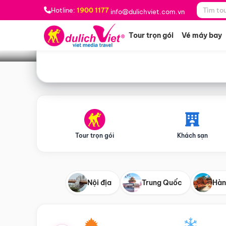
Bạn muốn đi đâu?
*
Hotline:
1900 1177
info@dulichviet.com.vn
Tour trọn gói
Vé máy bay
Tour trọn gói
Khách sạn
Nội địa
Trung Quốc
Hàn