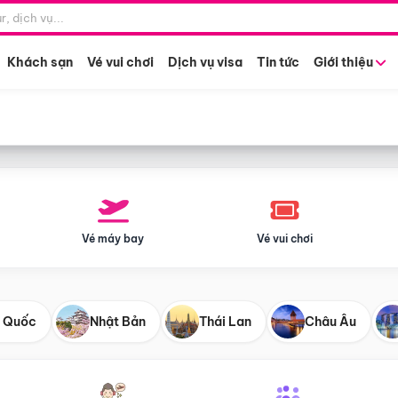
Điểm khởi hành
Tháng khở
Hồ Chí Minh
Bất kỳ 
Khách sạn
Vé vui chơi
Dịch vụ visa
Tin tức
Giới thiệu
Vé máy bay
Vé vui chơi
 Quốc
Nhật Bản
Thái Lan
Châu Âu