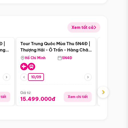
Xem tất cả
 bật
Điểm nổi bật
Đ |
Tour Trung Quôc Mùa Thu 5N4Đ |
Tour Trung
àng
Thượng Hải - Ô Trấn - Hàng Châu
| Thành Đô 
(Tour Không Shopping)
Viên Gấu Tr
Hồ Chí Minh
5N4Đ
Hồ Chí Minh
10/09
06/08
›
Giá từ:
Giá từ:
tiết
Xem chi tiết
15.499.000đ
18.990.0