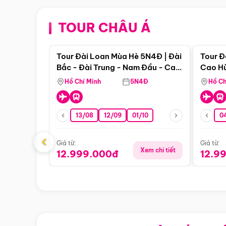
TOUR CHÂU Á
Điểm nổi bật
Tour Đài Loan Mùa Hè 5N4Đ | Đài
Tour Đ
Bắc - Đài Trung - Nam Đầu - Cao
Cao Hù
Hùng ( Bay Vn)
(Bay V
Hồ Chí Minh
5N4Đ
Hồ Ch
13/08
12/09
01/10
0
‹
Giá từ:
Giá từ:
Xem chi tiết
12.999.000đ
12.9