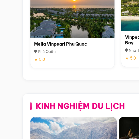
Vinpea
Bay
Melia Vinpearl Phu Quoc
Nha T
Phú Quốc
★ 5.0
★ 5.0
KINH NGHIỆM DU LỊCH