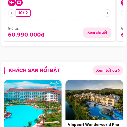
10/12
Giá từ:
Giá
Xem chi tiết
60.990.000đ
6
KHÁCH SẠN NỔI BẬT
Xem tất cả
Vinpearl Wonderworld Phu