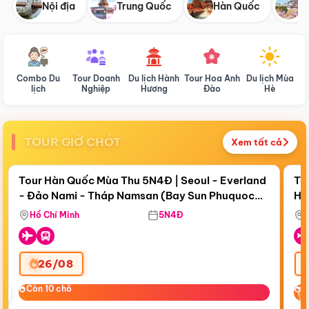
Nội địa
Trung Quốc
Hàn Quốc
N
Combo Du
Tour Doanh
Du lịch Hành
Tour Hoa Anh
Du lịch Mùa
D
lịch
Nghiệp
Hương
Đào
Hè
TOUR GIỜ CHÓT
Xem tất cả
Điểm nổi bật
Còn
19 ngày 11:41:38
Cò
Tour Hàn Quốc Mùa Thu 5N4Đ | Seoul - Everland
To
- Đảo Nami - Tháp Namsan (Bay Sun Phuquoc
Hò
Tặ
Airways)
Aq
Hồ Chí Minh
5N4Đ
26/08
‹
Còn 10 chỗ
Còn 10 chỗ
C
C