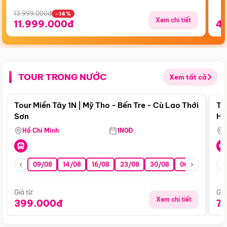
13.999.000đ
-14%
Xem chi tiết
11.999.000đ
4
TOUR TRONG NƯỚC
Xem tất cả
Điểm nổi bật
Tour Miền Tây 1N | Mỹ Tho - Bến Tre - Cù Lao Thới
To
Sơn
Hu
Hồ Chí Minh
1N0Đ
09/08
14/08
16/08
23/08
30/08
06/09
13/0
Giá từ:
Giá
Xem chi tiết
399.000đ
7