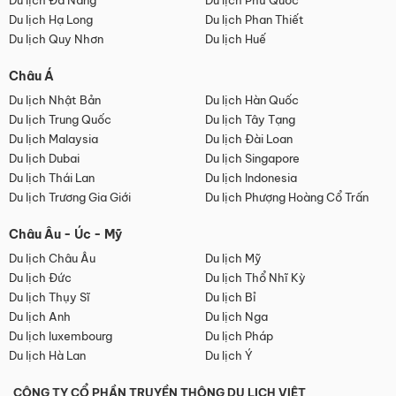
Du lịch Đà Nẵng
Du lịch Phú Quốc
Du lịch Hạ Long
Du lịch Phan Thiết
Du lịch Quy Nhơn
Du lịch Huế
Châu Á
Du lịch Nhật Bản
Du lịch Hàn Quốc
Du lịch Trung Quốc
Du lịch Tây Tạng
Du lịch Malaysia
Du lịch Đài Loan
Du lịch Dubai
Du lịch Singapore
Du lịch Thái Lan
Du lịch Indonesia
Du lịch Trương Gia Giới
Du lịch Phượng Hoàng Cổ Trấn
Châu Âu - Úc - Mỹ
Du lịch Châu Âu
Du lịch Mỹ
Du lịch Đức
Du lịch Thổ Nhĩ Kỳ
Du lịch Thụy Sĩ
Du lịch Bỉ
Du lịch Anh
Du lịch Nga
Du lịch luxembourg
Du lịch Pháp
Du lịch Hà Lan
Du lịch Ý
CÔNG TY CỔ PHẦN TRUYỀN THÔNG DU LỊCH VIỆT