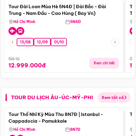
Tour Đài Loan Mùa Hè 5N4Đ | Đài Bắc - Đài
To
Trung - Nam Đầu - Cao Hùng ( Bay Vn)
Tr
Hồ Chí Minh
5N4Đ
13/08
12/09
01/10
Giá từ:
Giá
Xem chi tiết
12.999.000đ
1
TOUR DU LỊCH ÂU-ÚC-MỸ-PHI
Xem tất cả
Điểm nổi bật
Tour Thổ Nhĩ Kỳ Mùa Thu 8N7Đ | Istanbul -
To
Cappadocia - Pamukkale
Hồ Chí Minh
8N7Đ