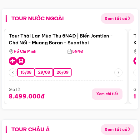
TOUR NƯỚC NGOÀI
Xem tất cả
Điểm nổi bật
Tour Thái Lan Mùa Thu 5N4Đ | Biển Jomtien -
To
Chợ Nổi - Muang Boran - Suanthai
Ku
Si
Hồ Chí Minh
5N4Đ
15/08
29/08
26/09
Giá từ:
Giá
Xem chi tiết
8.499.000đ
1
TOUR CHÂU Á
Xem tất cả
Điểm nổi bật