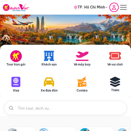
TP. Hồ Chí Minh
Tour trọn gói
Khách sạn
Vé máy bay
Vé vui chơi
Thêm
Visa
Xe đưa đón
Combo