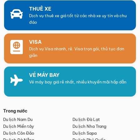
THUÊ XE
Dịch vụ thuê xe giá tốt từ các nhà xe uy tín và chu
đáo
VISA
Dịch vụ Visa nhanh, rẻ. Visa trọn gói, thủ tục đơn
giản
VÉ MÁY BAY
Vé máy bay giá rẻ nhất, nhiều khuyến mãi hấp dẫn
Trong nước
Du lịch Nam Du
Du lịch Đà Lạt
Du lịch Miền tây
Du lịch Nha Trang
Du lịch Côn Đảo
Du lịch Sapa