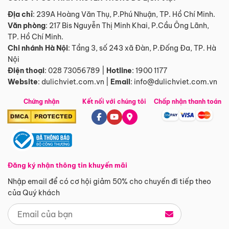
Địa chỉ
: 239A Hoàng Văn Thụ, P.Phú Nhuận, TP. Hồ Chí Minh.
Văn phòng
:
217 Bis Nguyễn Thị Minh Khai, P.Cầu Ông Lãnh,
TP. Hồ Chí Minh.
Chi nhánh Hà Nội
:
Tầng 3, số 243 xã Đàn, P.Đống Đa, TP. Hà
Nội
Điện thoại
:
028 73056789
|
Hotline
:
1900 1177
Website
:
dulichviet.com.vn
|
Email
:
info@dulichviet.com.vn
Chứng nhận
Kết nối với chúng tôi
Chấp nhận thanh toán
Đăng ký nhận thông tin khuyến mãi
Nhập email để có cơ hội giảm 50% cho chuyến đi tiếp theo
của Quý khách