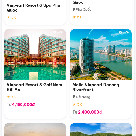
Quoc
Vinpearl Resort & Spa Phu
Phú Quốc
Quoc
★ 5.0
★ 5.0
Vinpearl Resort & Golf Nam
Melia Vinpearl Danang
Hội An
Riverfront
★ 5.0
Đà Nẵng
Từ
4,150,000đ
★ 5.0
Từ
2,400,000đ