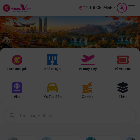
TP. Hồ Chí Minh
Tour trọn gói
Khách sạn
Vé máy bay
Vé vui chơi
Thêm
Visa
Xe đưa đón
Combo