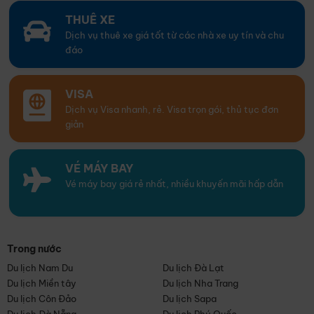
THUÊ XE
Dịch vụ thuê xe giá tốt từ các nhà xe uy tín và chu
đáo
VISA
Dịch vụ Visa nhanh, rẻ. Visa trọn gói, thủ tục đơn
giản
VÉ MÁY BAY
Vé máy bay giá rẻ nhất, nhiều khuyến mãi hấp dẫn
Trong nước
Du lịch Nam Du
Du lịch Đà Lạt
Du lịch Miền tây
Du lịch Nha Trang
Du lịch Côn Đảo
Du lịch Sapa