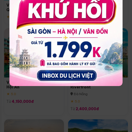
Quoc
Vinpearl Resort & Spa Phu
Phú Quốc
Quoc
★ 5.0
★ 5.0
Vinpearl Resort & Golf Nam
Melia Vinpearl Danang
Hội An
Riverfront
★ 5.0
Đà Nẵng
Từ
4,150,000đ
★ 5.0
Từ
2,400,000đ