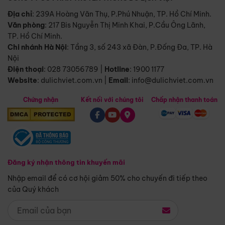
Địa chỉ
: 239A Hoàng Văn Thụ, P.Phú Nhuận, TP. Hồ Chí Minh.
Văn phòng
:
217 Bis Nguyễn Thị Minh Khai, P.Cầu Ông Lãnh,
TP. Hồ Chí Minh.
Chi nhánh Hà Nội
:
Tầng 3, số 243 xã Đàn, P.Đống Đa, TP. Hà
Nội
Điện thoại
:
028 73056789
|
Hotline
:
1900 1177
Website
:
dulichviet.com.vn
|
Email
:
info@dulichviet.com.vn
Chứng nhận
Kết nối với chúng tôi
Chấp nhận thanh toán
Đăng ký nhận thông tin khuyến mãi
Nhập email để có cơ hội giảm 50% cho chuyến đi tiếp theo
của Quý khách