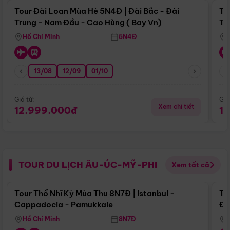
Tour Đài Loan Mùa Hè 5N4Đ | Đài Bắc - Đài
To
Trung - Nam Đầu - Cao Hùng ( Bay Vn)
Tr
Hồ Chí Minh
5N4Đ
13/08
12/09
01/10
Giá từ:
Giá
Xem chi tiết
12.999.000đ
1
TOUR DU LỊCH ÂU-ÚC-MỸ-PHI
Xem tất cả
Điểm nổi bật
Tour Thổ Nhĩ Kỳ Mùa Thu 8N7Đ | Istanbul -
To
Cappadocia - Pamukkale
Đế
Hồ Chí Minh
8N7Đ