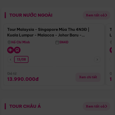
TOUR NƯỚC NGOÀI
Xem tất cả
Điểm nổi bật
Tour Malaysia - Singapore Mùa Thu 4N3Đ |
To
Kuala Lumpur - Malacca - Johor Baru -
Lử
Singapore
Hồ Chí Minh
5N4Đ
13/08
Giá từ:
Giá
Xem chi tiết
13.990.000đ
1
TOUR CHÂU Á
Xem tất cả
Điểm nổi bật