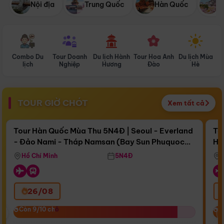
Nội địa
Trung Quốc
Hàn Quốc
N
Combo Du
Tour Doanh
Du lịch Hành
Tour Hoa Anh
Du lịch Mùa
D
lịch
Nghiệp
Hương
Đào
Hè
TOUR GIỜ CHÓT
Xem tất cả
Điểm nổi bật
Còn
17 ngày 16:42:08
Cò
Tour Hàn Quốc Mùa Thu 5N4Đ | Seoul - Everland
To
- Đảo Nami - Tháp Namsan (Bay Sun Phuquoc
Hò
Bay Sun Phuquoc Airways
Tặ
Airways)
Aq
Hồ Chí Minh
5N4Đ
26/08
‹
Còn 9/10 chỗ
Còn 9/10 chỗ
C
C