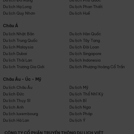
Du lịch Đà Nẵng
Du lịch Phú Quốc
Du lịch Hạ Long
Du lịch Phan Thiết
Du lịch Quy Nhơn
Du lịch Huế
Châu Á
Du lịch Nhật Bản
Du lịch Hàn Quốc
Du lịch Trung Quốc
Du lịch Tây Tạng
Du lịch Malaysia
Du lịch Đài Loan
Du lịch Dubai
Du lịch Singapore
Du lịch Thái Lan
Du lịch Indonesia
Du lịch Trương Gia Giới
Du lịch Phượng Hoàng Cổ Trấn
Châu Âu - Úc - Mỹ
Du lịch Châu Âu
Du lịch Mỹ
Du lịch Đức
Du lịch Thổ Nhĩ Kỳ
Du lịch Thụy Sĩ
Du lịch Bỉ
Du lịch Anh
Du lịch Nga
Du lịch luxembourg
Du lịch Pháp
Du lịch Hà Lan
Du lịch Ý
CÔNG TY CỔ PHẦN TRUYỀN THÔNG DU LỊCH VIỆT