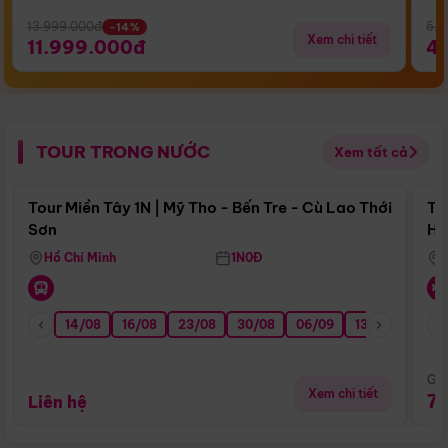
13.999.000đ
5.5
-14%
Xem chi tiết
11.999.000đ
4
TOUR TRONG NƯỚC
Xem tất cả
Điểm nổi bật
Tour Miền Tây 1N | Mỹ Tho - Bến Tre - Cù Lao Thới
To
Sơn
Hu
Hồ Chí Minh
1N0Đ
14/08
16/08
23/08
30/08
06/09
13/09
20/0
Giá
Xem chi tiết
7
Liên hệ