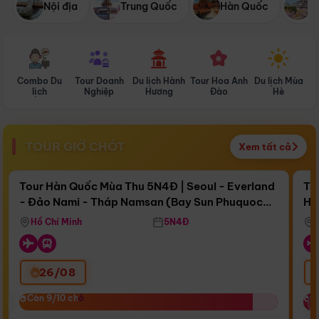
Nội địa
Trung Quốc
Hàn Quốc
N
Combo Du
Tour Doanh
Du lịch Hành
Tour Hoa Anh
Du lịch Mùa
D
lịch
Nghiệp
Hương
Đào
Hè
TOUR GIỜ CHÓT
Xem tất cả
Điểm nổi bật
Còn
17 ngày 01:26:30
Cò
Tour Hàn Quốc Mùa Thu 5N4Đ | Seoul - Everland
To
- Đảo Nami - Tháp Namsan (Bay Sun Phuquoc
Hò
Bay Sun Phuquoc Airways
Tặ
Airways)
Aq
Hồ Chí Minh
5N4Đ
26/08
‹
Còn 9/10 chỗ
Còn 9/10 chỗ
C
C