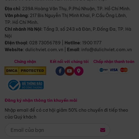
Địa chỉ
: 239A Hoàng Văn Thụ, P.Phú Nhuận, TP. Hồ Chí Minh.
Văn phòng
:
217 Bis Nguyễn Thị Minh Khai, P.Cầu Ông Lãnh,
TP. Hồ Chí Minh.
Chi nhánh Hà Nội
:
Tầng 3, số 243 xã Đàn, P.Đống Đa, TP. Hà
Nội
Điện thoại
:
028 73056789
|
Hotline
:
1900 1177
Website
:
dulichviet.com.vn
|
Email
:
info@dulichviet.com.vn
Chứng nhận
Kết nối với chúng tôi
Chấp nhận thanh toán
Đăng ký nhận thông tin khuyến mãi
Nhập email để có cơ hội giảm 50% cho chuyến đi tiếp theo
của Quý khách