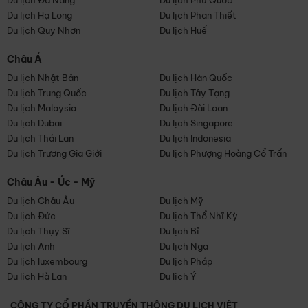
Du lịch Đà Nẵng
Du lịch Phú Quốc
Du lịch Hạ Long
Du lịch Phan Thiết
Du lịch Quy Nhơn
Du lịch Huế
Châu Á
Du lịch Nhật Bản
Du lịch Hàn Quốc
Du lịch Trung Quốc
Du lịch Tây Tạng
Du lịch Malaysia
Du lịch Đài Loan
Du lịch Dubai
Du lịch Singapore
Du lịch Thái Lan
Du lịch Indonesia
Du lịch Trương Gia Giới
Du lịch Phượng Hoàng Cổ Trấn
Châu Âu - Úc - Mỹ
Du lịch Châu Âu
Du lịch Mỹ
Du lịch Đức
Du lịch Thổ Nhĩ Kỳ
Du lịch Thụy Sĩ
Du lịch Bỉ
Du lịch Anh
Du lịch Nga
Du lịch luxembourg
Du lịch Pháp
Du lịch Hà Lan
Du lịch Ý
CÔNG TY CỔ PHẦN TRUYỀN THÔNG DU LỊCH VIỆT