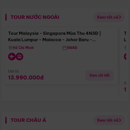
TOUR NƯỚC NGOÀI
Xem tất cả
Điểm nổi bật
Tour Malaysia - Singapore Mùa Thu 4N3Đ |
To
Kuala Lumpur - Malacca - Johor Baru -
Lử
Singapore
Hồ Chí Minh
5N4Đ
Giá từ:
Xem chi tiết
13.990.000đ
Giá
1
TOUR CHÂU Á
Xem tất cả
Điểm nổi bật