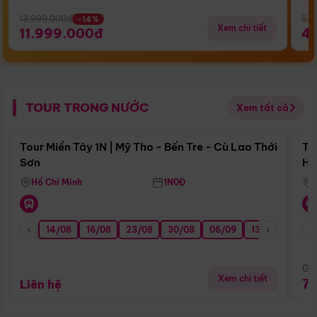
13.999.000đ
5.5
-14%
Xem chi tiết
11.999.000đ
4
TOUR TRONG NƯỚC
Xem tất cả
Điểm nổi bật
Tour Miền Tây 1N | Mỹ Tho - Bến Tre - Cù Lao Thới
To
Sơn
Hu
Hồ Chí Minh
1N0Đ
14/08
16/08
23/08
30/08
06/09
13/09
20/0
Giá
Xem chi tiết
7
Liên hệ