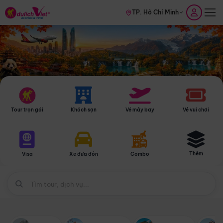
TP. Hồ Chí Minh
Tour trọn gói
Khách sạn
Vé máy bay
Vé vui chơi
Thêm
Visa
Xe đưa đón
Combo