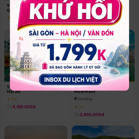
Quoc
Vinpearl Resort & Spa Phu
Phú Quốc
Quoc
★ 5.0
★ 5.0
Vinpearl Resort & Golf Nam
Melia Vinpearl Danang
Hội An
Riverfront
★ 5.0
Đà Nẵng
Từ
4,150,000đ
★ 5.0
Từ
2,400,000đ