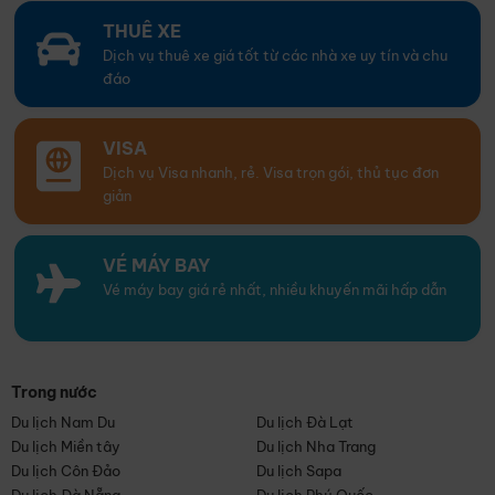
THUÊ XE
Dịch vụ thuê xe giá tốt từ các nhà xe uy tín và chu
đáo
VISA
Dịch vụ Visa nhanh, rẻ. Visa trọn gói, thủ tục đơn
giản
VÉ MÁY BAY
Vé máy bay giá rẻ nhất, nhiều khuyến mãi hấp dẫn
Trong nước
Du lịch Nam Du
Du lịch Đà Lạt
Du lịch Miền tây
Du lịch Nha Trang
Du lịch Côn Đảo
Du lịch Sapa