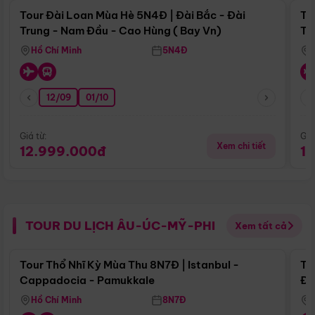
Tour Đài Loan Mùa Hè 5N4Đ | Đài Bắc - Đài
To
Trung - Nam Đầu - Cao Hùng ( Bay Vn)
Tr
Hồ Chí Minh
5N4Đ
12/09
01/10
Giá từ:
Giá
Xem chi tiết
12.999.000đ
1
TOUR DU LỊCH ÂU-ÚC-MỸ-PHI
Xem tất cả
Điểm nổi bật
Tour Thổ Nhĩ Kỳ Mùa Thu 8N7Đ | Istanbul -
To
Cappadocia - Pamukkale
Đế
Hồ Chí Minh
8N7Đ