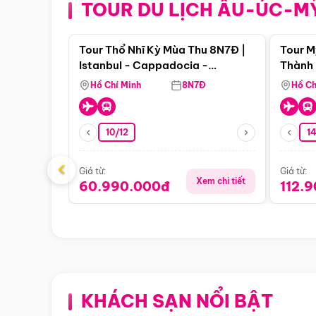
TOUR DU LỊCH ÂU-ÚC-M
Điểm nổi bật
Tour Thổ Nhĩ Kỳ Mùa Thu 8N7Đ |
Tour M
Istanbul - Cappadocia -
Thành 
Pamukkale
Thiên 
Hồ Chí Minh
8N7Đ
Hồ Ch
10/12
1
‹
Giá từ:
Giá từ:
Xem chi tiết
60.990.000đ
112.
KHÁCH SẠN NỔI BẬT