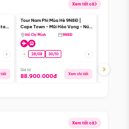
Xem tất cả
 bật
Điểm nổi bật
Tour Nam Phi Mùa Hè 9N8Đ |
Tour Mỹ Mùa
star
Cape Town - Mũi Hảo Vọng - Núi
Hoa Kỳ - Me
Bàn - Johannesburg - Pretoria -
Hồ Chí Minh
9N8Đ
Hồ Chí Minh
Safari - Lodge
28/08
30/10
29/08
›
Giá từ:
Giá từ:
tiết
Xem chi tiết
88.900.000đ
59.900.
Xem tất cả