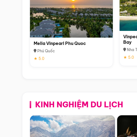
Vinpea
Bay
Melia Vinpearl Phu Quoc
Nha T
Phú Quốc
★ 5.0
★ 5.0
KINH NGHIỆM DU LỊCH