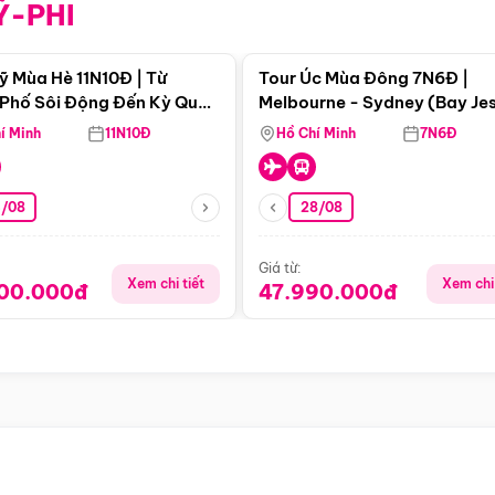
Ỹ-PHI
Điểm nổi bật
Điểm nổi
ỹ Mùa Hè 11N10Đ | Từ
Tour Úc Mùa Đông 7N6Đ |
Phố Sôi Động Đến Kỳ Quan
Melbourne - Sydney (Bay Je
Nhiên Mỹ
Airways)
í Minh
11N10Đ
Hồ Chí Minh
7N6Đ
4/08
28/08
Giá từ:
Xem chi tiết
Xem chi 
900.000đ
47.990.000đ