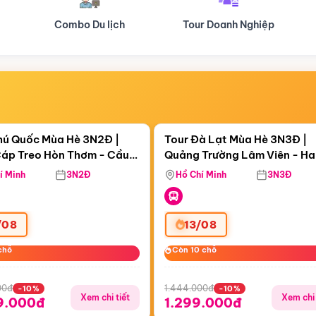
Tour Doanh Nghiệp
Du lịch Hành Hương
Điểm nổi bật
Điểm nổi
ngày 00:55:41
Còn
05 ngày 00:55:41
hú Quốc Mùa Hè 3N2Đ |
Tour Đà Lạt Mùa Hè 3N3Đ |
áp Treo Hòn Thơm - Cầu
Quảng Trường Lâm Viên - H
áp Treo Hòn Thơm
Công Viên Nước Aquatopia
Hill - Puppy Farm
í Minh
3N2Đ
Hồ Chí Minh
3N3Đ
/08
13/08
chỗ
chỗ
Còn 10 chỗ
Còn 10 chỗ
00đ
1.444.000đ
-10%
-10%
Xem chi tiết
Xem chi 
9.000đ
1.299.000đ