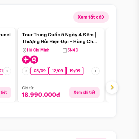
Xem tất cả
 bật
Điểm nổi bật
runei
Tour Trung Quốc 5 Ngày 4 Đêm |
Tour Trung 
Tour Hè
Thượng Hải Hiện Đại - Hàng Châu
Ân Thi - Trư
Nên Thơ - Ô Trấn Cổ Kính
Hồ Chí Minh
5N4Đ
Hồ Chí Minh
01/10
15/10
29/10
05/09
12/09
19/09
16/08
›
Giá từ:
Giá từ:
tiết
Xem chi tiết
18.990.000đ
16.990.0