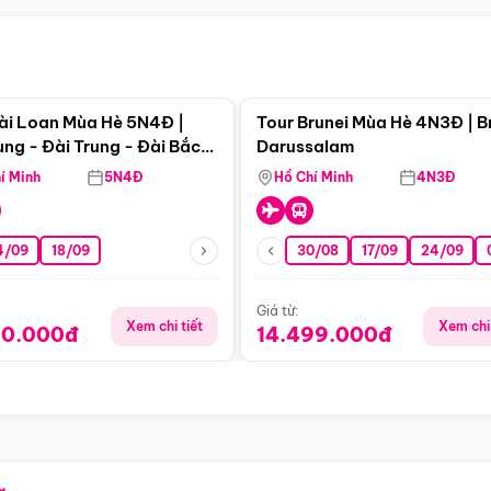
Điểm nổi bật
Điểm nổi
ài Loan Mùa Hè 5N4Đ |
Tour Brunei Mùa Hè 4N3Đ | B
ng - Đài Trung - Đài Bắc
Darussalam
j)
í Minh
5N4Đ
Hồ Chí Minh
4N3Đ
4/09
18/09
30/08
17/09
24/09
Giá từ:
Xem chi tiết
Xem chi 
90.000đ
14.499.000đ