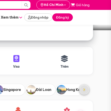
i hành
Hồ Chí Minh
Giỏ hàng
Tìm tour
tháng nào
Xem thêm
Đăng nhập
Đăng ký
Visa
Thêm
Singapore
Đài Loan
Hong Kong
Mỹ