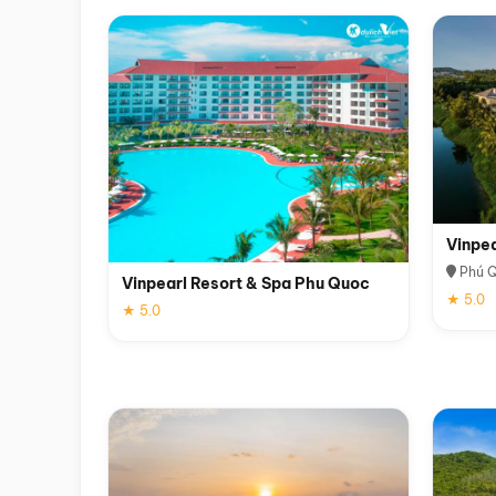
Vinpe
Phú 
Vinpearl Resort & Spa Phu Quoc
★ 5.0
★ 5.0