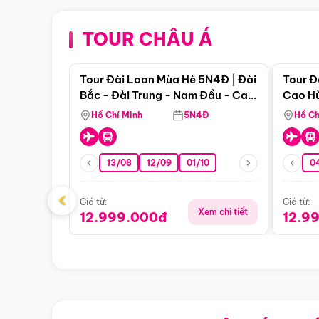
TOUR CHÂU Á
Điểm nổi bật
Tour Đài Loan Mùa Hè 5N4Đ | Đài
Tour Đ
Bắc - Đài Trung - Nam Đầu - Cao
Cao Hù
Hùng ( Bay Vn)
(Bay V
Hồ Chí Minh
5N4Đ
Hồ Ch
13/08
12/09
01/10
0
‹
Giá từ:
Giá từ:
Xem chi tiết
12.999.000đ
12.9