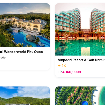
arl Wonderworld Phu Quoc
Quốc
Vinpearl Resort & Golf Nam 
★ 5.0
Từ
4,150,000đ