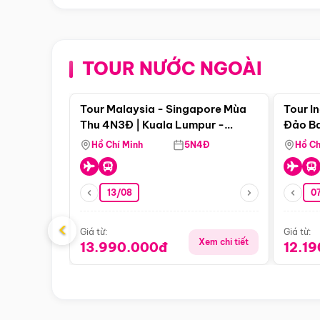
TOUR NƯỚC NGOÀI
Điểm nổi bật
Tour Malaysia - Singapore Mùa
Tour I
Thu 4N3Đ | Kuala Lumpur -
Đảo Ba
Malacca - Johor Baru -
Pengli
Hồ Chí Minh
5N4Đ
Hồ Ch
Singapore
13/08
07
‹
Giá từ:
Giá từ:
Xem chi tiết
13.990.000đ
12.1