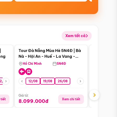
Xem tất cả
 bật
Điểm nổi bật
|
Tour Đà Nẵng Mùa Hè 5N4Đ | Bà
Tour Đà Nẵn
ong
Nà - Hội An - Huế - La Vang -
Nà - Hội An
Động Thiên Đường
Nha
Hồ Chí Minh
5N4Đ
Hồ Chí Minh
2/08
26/08
05/09
12/08
19/08
09/09
26/08
12/09
13/08
›
Giá từ:
Giá từ:
tiết
Xem chi tiết
8.099.000đ
6.899.00