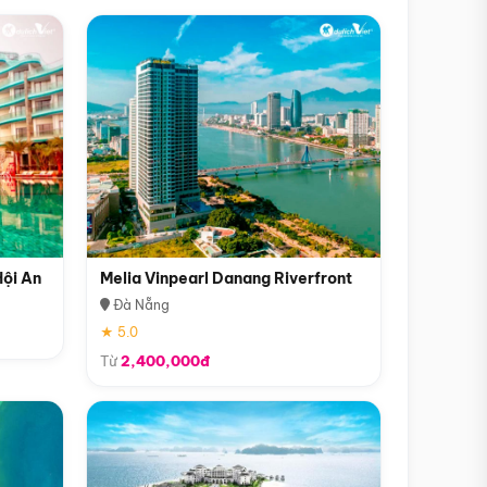
Hội An
Melia Vinpearl Danang Riverfront
Đà Nẵng
★ 5.0
Từ
2,400,000đ