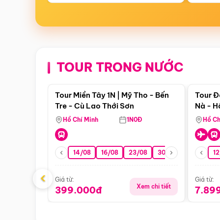
TOUR TRONG NƯỚC
Điểm nổi bật
Tour Miền Tây 1N | Mỹ Tho - Bến
Tour Đ
Tre - Cù Lao Thới Sơn
Nà - H
Nha
Hồ Chí Minh
1N0Đ
Hồ Ch
14/08
16/08
23/08
30/08
06/09
12
1
‹
Giá từ:
Giá từ:
Xem chi tiết
399.000đ
7.89