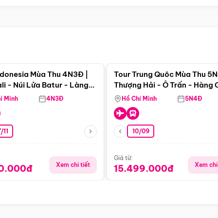
Điểm nổi bật
Điểm nổi
ndonesia Mùa Thu 4N3Đ |
Tour Trung Quôc Mùa Thu 5N
li - Núi Lửa Batur - Làng
Thượng Hải - Ô Trấn - Hàng
puran
(Tour Không Shopping)
í Minh
4N3Đ
Hồ Chí Minh
5N4Đ
/11
10/09
Giá từ:
Xem chi tiết
Xem chi 
90.000đ
15.499.000đ