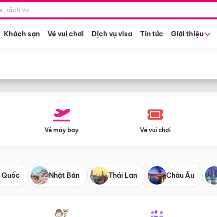
Điểm khởi hành
Tháng khở
Hồ Chí Minh
Bất kỳ 
Khách sạn
Vé vui chơi
Dịch vụ visa
Tin tức
Giới thiệu
Vé máy bay
Vé vui chơi
 Quốc
Nhật Bản
Thái Lan
Châu Âu