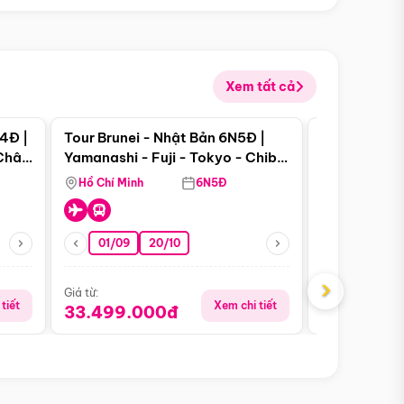
Xem tất cả
 bật
Điểm nổi bật
4Đ |
Tour Brunei - Nhật Bản 6N5Đ |
Tour Campu
 Châu
Yamanashi - Fuji - Tokyo - Chiba
Siem Reap -
- Freeday
Hồ Chí Minh
6N5Đ
Hồ Chí Minh
01/09
20/10
13/08
›
Giá từ:
Giá từ:
tiết
Xem chi tiết
33.499.000đ
5.650.00