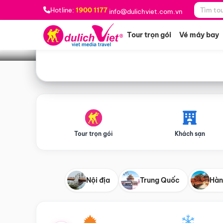
Bạn muốn đi đâu?
*
Hotline:
1900 1177
info@dulichviet.com.vn
Tour trọn gói
Vé máy bay
Tour trọn gói
Khách sạn
Nội địa
Trung Quốc
Hàn