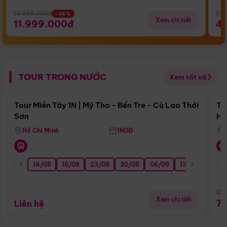
13.999.000đ
5.5
-14%
Xem chi tiết
11.999.000đ
4
TOUR TRONG NƯỚC
Xem tất cả
Điểm nổi bật
Tour Miền Tây 1N | Mỹ Tho - Bến Tre - Cù Lao Thới
To
Sơn
Hu
Hồ Chí Minh
1N0Đ
14/08
16/08
23/08
30/08
06/09
13/09
20/0
Giá
Xem chi tiết
7
Liên hệ