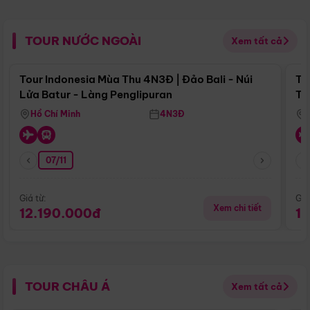
TOUR NƯỚC NGOÀI
Xem tất cả
Điểm nổi bật
Tour Indonesia Mùa Thu 4N3Đ | Đảo Bali - Núi
To
Lửa Batur - Làng Penglipuran
Tr
Hồ Chí Minh
4N3Đ
07/11
Giá từ:
Giá
Xem chi tiết
12.190.000đ
1
TOUR CHÂU Á
Xem tất cả
Điểm nổi bật