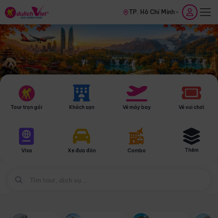
TP. Hồ Chí Minh
Tour trọn gói
Khách sạn
Vé máy bay
Vé vui chơi
Thêm
Visa
Xe đưa đón
Combo