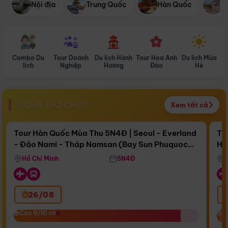
Nội địa
Trung Quốc
Hàn Quốc
N
Combo Du
Tour Doanh
Du lịch Hành
Tour Hoa Anh
Du lịch Mùa
D
lịch
Nghiệp
Hương
Đào
Hè
TOUR GIỜ CHÓT
Xem tất cả
Điểm nổi bật
Còn
16 ngày 18:16:20
Cò
Tour Hàn Quốc Mùa Thu 5N4Đ | Seoul - Everland
To
- Đảo Nami - Tháp Namsan (Bay Sun Phuquoc
Hò
Bay Sun Phuquoc Airways
Tặ
Airways)
Aq
Hồ Chí Minh
5N4Đ
26/08
‹
Còn 9/10 chỗ
Còn 9/10 chỗ
C
C