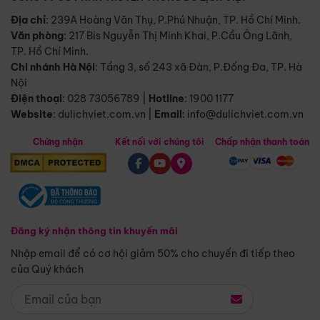
Địa chỉ
: 239A Hoàng Văn Thụ, P.Phú Nhuận, TP. Hồ Chí Minh.
Văn phòng
:
217 Bis Nguyễn Thị Minh Khai, P.Cầu Ông Lãnh,
TP. Hồ Chí Minh.
Chi nhánh Hà Nội
:
Tầng 3, số 243 xã Đàn, P.Đống Đa, TP. Hà
Nội
Điện thoại
:
028 73056789
|
Hotline
:
1900 1177
Website
:
dulichviet.com.vn
|
Email
:
info@dulichviet.com.vn
Chứng nhận
Kết nối với chúng tôi
Chấp nhận thanh toán
Đăng ký nhận thông tin khuyến mãi
Nhập email để có cơ hội giảm 50% cho chuyến đi tiếp theo
của Quý khách