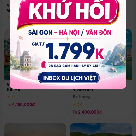
Quoc
Vinpearl Resort & Spa Phu
Phú Quốc
Quoc
★ 5.0
★ 5.0
Vinpearl Resort & Golf Nam
Melia Vinpearl Danang
Hội An
Riverfront
★ 5.0
Đà Nẵng
Từ
4,150,000đ
★ 5.0
Từ
2,400,000đ