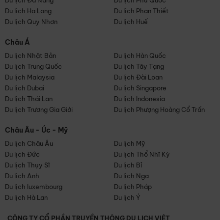
Du lịch Đà Nẵng
Du lịch Phú Quốc
Du lịch Hạ Long
Du lịch Phan Thiết
Du lịch Quy Nhơn
Du lịch Huế
Châu Á
Du lịch Nhật Bản
Du lịch Hàn Quốc
Du lịch Trung Quốc
Du lịch Tây Tạng
Du lịch Malaysia
Du lịch Đài Loan
Du lịch Dubai
Du lịch Singapore
Du lịch Thái Lan
Du lịch Indonesia
Du lịch Trương Gia Giới
Du lịch Phượng Hoàng Cổ Trấn
Châu Âu - Úc - Mỹ
Du lịch Châu Âu
Du lịch Mỹ
Du lịch Đức
Du lịch Thổ Nhĩ Kỳ
Du lịch Thụy Sĩ
Du lịch Bỉ
Du lịch Anh
Du lịch Nga
Du lịch luxembourg
Du lịch Pháp
Du lịch Hà Lan
Du lịch Ý
CÔNG TY CỔ PHẦN TRUYỀN THÔNG DU LỊCH VIỆT