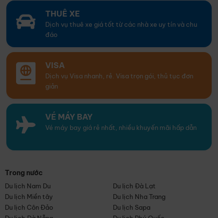
THUÊ XE
Dịch vụ thuê xe giá tốt từ các nhà xe uy tín và chu
đáo
VISA
Dịch vụ Visa nhanh, rẻ. Visa trọn gói, thủ tục đơn
giản
VÉ MÁY BAY
Vé máy bay giá rẻ nhất, nhiều khuyến mãi hấp dẫn
Trong nước
Du lịch Nam Du
Du lịch Đà Lạt
Du lịch Miền tây
Du lịch Nha Trang
Du lịch Côn Đảo
Du lịch Sapa