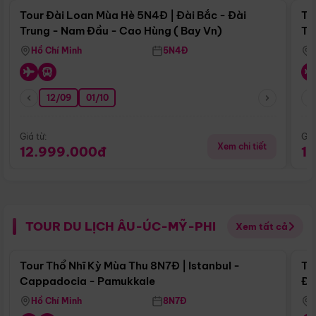
Tour Đài Loan Mùa Hè 5N4Đ | Đài Bắc - Đài
To
Trung - Nam Đầu - Cao Hùng ( Bay Vn)
Tr
Hồ Chí Minh
5N4Đ
12/09
01/10
Giá từ:
Giá
Xem chi tiết
12.999.000đ
1
TOUR DU LỊCH ÂU-ÚC-MỸ-PHI
Xem tất cả
Điểm nổi bật
Tour Thổ Nhĩ Kỳ Mùa Thu 8N7Đ | Istanbul -
To
Cappadocia - Pamukkale
Đế
Hồ Chí Minh
8N7Đ