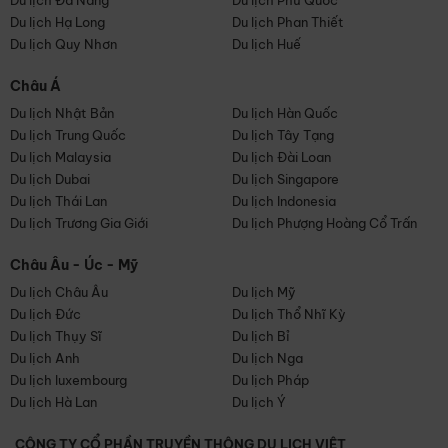
Du lịch Đà Nẵng
Du lịch Phú Quốc
Du lịch Hạ Long
Du lịch Phan Thiết
Du lịch Quy Nhơn
Du lịch Huế
Châu Á
Du lịch Nhật Bản
Du lịch Hàn Quốc
Du lịch Trung Quốc
Du lịch Tây Tạng
Du lịch Malaysia
Du lịch Đài Loan
Du lịch Dubai
Du lịch Singapore
Du lịch Thái Lan
Du lịch Indonesia
Du lịch Trương Gia Giới
Du lịch Phượng Hoàng Cổ Trấn
Châu Âu - Úc - Mỹ
Du lịch Châu Âu
Du lịch Mỹ
Du lịch Đức
Du lịch Thổ Nhĩ Kỳ
Du lịch Thụy Sĩ
Du lịch Bỉ
Du lịch Anh
Du lịch Nga
Du lịch luxembourg
Du lịch Pháp
Du lịch Hà Lan
Du lịch Ý
CÔNG TY CỔ PHẦN TRUYỀN THÔNG DU LỊCH VIỆT