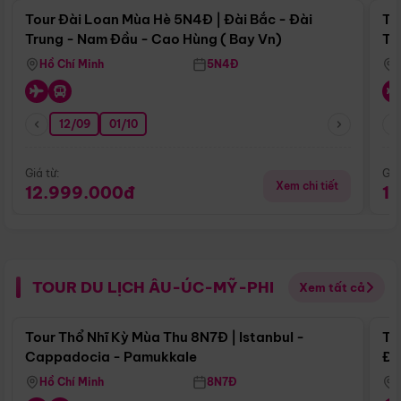
Tour Đài Loan Mùa Hè 5N4Đ | Đài Bắc - Đài
To
Trung - Nam Đầu - Cao Hùng ( Bay Vn)
Tr
Hồ Chí Minh
5N4Đ
12/09
01/10
Giá từ:
Giá
Xem chi tiết
12.999.000đ
1
TOUR DU LỊCH ÂU-ÚC-MỸ-PHI
Xem tất cả
Điểm nổi bật
Tour Thổ Nhĩ Kỳ Mùa Thu 8N7Đ | Istanbul -
To
Cappadocia - Pamukkale
Đế
Hồ Chí Minh
8N7Đ