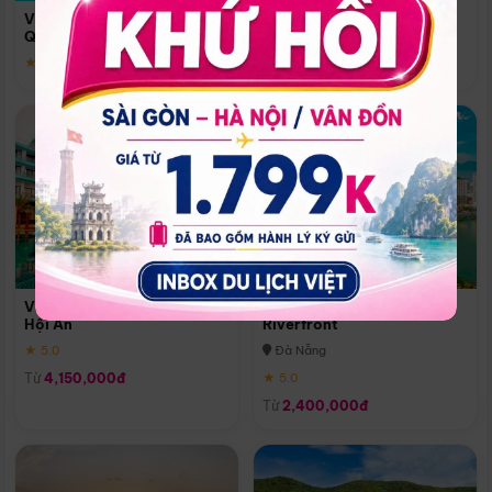
Quoc
Vinpearl Resort & Spa Phu
Phú Quốc
Quoc
★ 5.0
★ 5.0
Vinpearl Resort & Golf Nam
Melia Vinpearl Danang
Hội An
Riverfront
★ 5.0
Đà Nẵng
Từ
4,150,000đ
★ 5.0
Từ
2,400,000đ