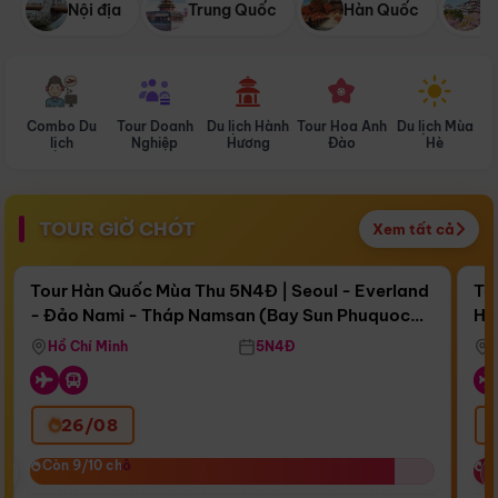
Nội địa
Trung Quốc
Hàn Quốc
N
Combo Du
Tour Doanh
Du lịch Hành
Tour Hoa Anh
Du lịch Mùa
D
lịch
Nghiệp
Hương
Đào
Hè
TOUR GIỜ CHÓT
Xem tất cả
Điểm nổi bật
Còn
17 ngày 02:55:41
Cò
Tour Hàn Quốc Mùa Thu 5N4Đ | Seoul - Everland
To
- Đảo Nami - Tháp Namsan (Bay Sun Phuquoc
Hò
Bay Sun Phuquoc Airways
Tặ
Airways)
Aq
Hồ Chí Minh
5N4Đ
26/08
‹
Còn 9/10 chỗ
Còn 9/10 chỗ
C
C