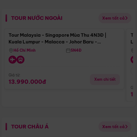
TOUR NƯỚC NGOÀI
Xem tất cả
Điểm nổi bật
Tour Malaysia - Singapore Mùa Thu 4N3Đ |
To
Kuala Lumpur - Malacca - Johor Baru -
Lử
Singapore
Hồ Chí Minh
5N4Đ
Giá từ:
Xem chi tiết
13.990.000đ
Giá
1
TOUR CHÂU Á
Xem tất cả
Điểm nổi bật