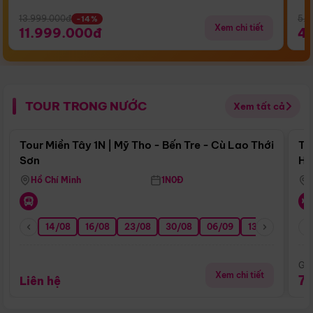
13.999.000đ
5.5
-14%
Xem chi tiết
11.999.000đ
4
TOUR TRONG NƯỚC
Xem tất cả
Điểm nổi bật
Tour Miền Tây 1N | Mỹ Tho - Bến Tre - Cù Lao Thới
To
Sơn
Hu
Hồ Chí Minh
1N0Đ
14/08
16/08
23/08
30/08
06/09
13/09
20/0
Giá
Xem chi tiết
7
Liên hệ