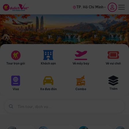
TP. Hồ Chí Minh
Tour trọn gói
Khách sạn
Vé máy bay
Vé vui chơi
Thêm
Visa
Xe đưa đón
Combo