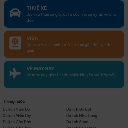
THUÊ XE
Dịch vụ thuê xe giá tốt từ các nhà xe uy tín và chu
đáo
VISA
Dịch vụ Visa nhanh, rẻ. Visa trọn gói, thủ tục đơn
giản
VÉ MÁY BAY
Vé máy bay giá rẻ nhất, nhiều khuyến mãi hấp dẫn
Trong nước
Du lịch Nam Du
Du lịch Đà Lạt
Du lịch Miền tây
Du lịch Nha Trang
Du lịch Côn Đảo
Du lịch Sapa