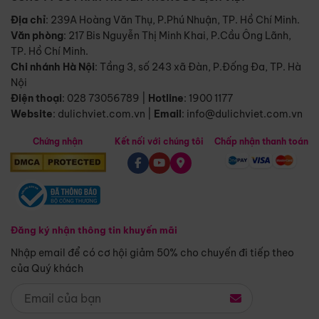
Địa chỉ
: 239A Hoàng Văn Thụ, P.Phú Nhuận, TP. Hồ Chí Minh.
Văn phòng
:
217 Bis Nguyễn Thị Minh Khai, P.Cầu Ông Lãnh,
TP. Hồ Chí Minh.
Chi nhánh Hà Nội
:
Tầng 3, số 243 xã Đàn, P.Đống Đa, TP. Hà
Nội
Điện thoại
:
028 73056789
|
Hotline
:
1900 1177
Website
:
dulichviet.com.vn
|
Email
:
info@dulichviet.com.vn
Chứng nhận
Kết nối với chúng tôi
Chấp nhận thanh toán
Đăng ký nhận thông tin khuyến mãi
Nhập email để có cơ hội giảm 50% cho chuyến đi tiếp theo
của Quý khách