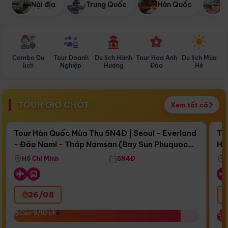
Nội địa
Trung Quốc
Hàn Quốc
N
Combo Du
Tour Doanh
Du lịch Hành
Tour Hoa Anh
Du lịch Mùa
D
lịch
Nghiệp
Hương
Đào
Hè
TOUR GIỜ CHÓT
Xem tất cả
Điểm nổi bật
Còn
17 ngày 09:56:57
Cò
Tour Hàn Quốc Mùa Thu 5N4Đ | Seoul - Everland
To
- Đảo Nami - Tháp Namsan (Bay Sun Phuquoc
Hò
Bay Sun Phuquoc Airways
Tặ
Airways)
Aq
Hồ Chí Minh
5N4Đ
26/08
‹
Còn 9/10 chỗ
Còn 9/10 chỗ
C
C