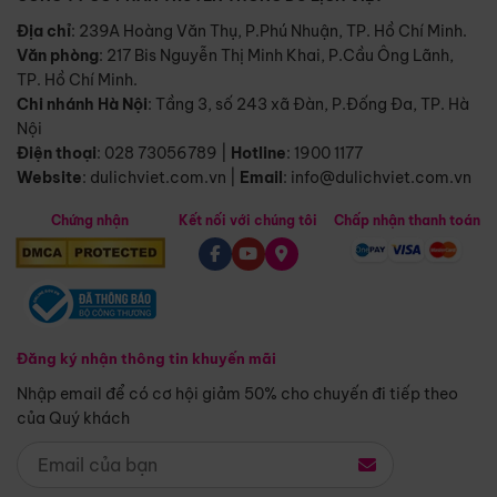
Địa chỉ
: 239A Hoàng Văn Thụ, P.Phú Nhuận, TP. Hồ Chí Minh.
Văn phòng
:
217 Bis Nguyễn Thị Minh Khai, P.Cầu Ông Lãnh,
TP. Hồ Chí Minh.
Chi nhánh Hà Nội
:
Tầng 3, số 243 xã Đàn, P.Đống Đa, TP. Hà
Nội
Điện thoại
:
028 73056789
|
Hotline
:
1900 1177
Website
:
dulichviet.com.vn
|
Email
:
info@dulichviet.com.vn
Chứng nhận
Kết nối với chúng tôi
Chấp nhận thanh toán
Đăng ký nhận thông tin khuyến mãi
Nhập email để có cơ hội giảm 50% cho chuyến đi tiếp theo
của Quý khách