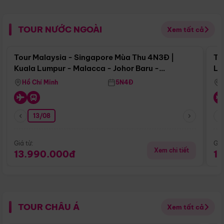
TOUR NƯỚC NGOÀI
Xem tất cả
Điểm nổi bật
Tour Malaysia - Singapore Mùa Thu 4N3Đ |
To
Kuala Lumpur - Malacca - Johor Baru -
Lử
Singapore
Hồ Chí Minh
5N4Đ
13/08
Giá từ:
Giá
Xem chi tiết
13.990.000đ
1
TOUR CHÂU Á
Xem tất cả
Điểm nổi bật