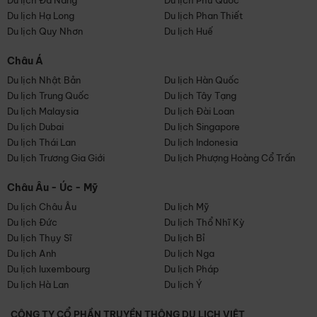
Du lịch Đà Nẵng
Du lịch Phú Quốc
Du lịch Hạ Long
Du lịch Phan Thiết
Du lịch Quy Nhơn
Du lịch Huế
Châu Á
Du lịch Nhật Bản
Du lịch Hàn Quốc
Du lịch Trung Quốc
Du lịch Tây Tạng
Du lịch Malaysia
Du lịch Đài Loan
Du lịch Dubai
Du lịch Singapore
Du lịch Thái Lan
Du lịch Indonesia
Du lịch Trương Gia Giới
Du lịch Phượng Hoàng Cổ Trấn
Châu Âu - Úc - Mỹ
Du lịch Châu Âu
Du lịch Mỹ
Du lịch Đức
Du lịch Thổ Nhĩ Kỳ
Du lịch Thụy Sĩ
Du lịch Bỉ
Du lịch Anh
Du lịch Nga
Du lịch luxembourg
Du lịch Pháp
Du lịch Hà Lan
Du lịch Ý
CÔNG TY CỔ PHẦN TRUYỀN THÔNG DU LỊCH VIỆT