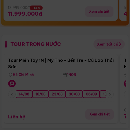
13.999.000đ
5.5
-14%
Xem chi tiết
11.999.000đ
4
TOUR TRONG NƯỚC
Xem tất cả
Điểm nổi bật
Tour Miền Tây 1N | Mỹ Tho - Bến Tre - Cù Lao Thới
To
Sơn
Hu
Hồ Chí Minh
1N0Đ
14/08
16/08
23/08
30/08
06/09
13/09
20/0
Giá
Xem chi tiết
7
Liên hệ