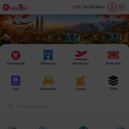
TP. Hồ Chí Minh
Tour trọn gói
Khách sạn
Vé máy bay
Vé vui chơi
Thêm
Visa
Xe đưa đón
Combo