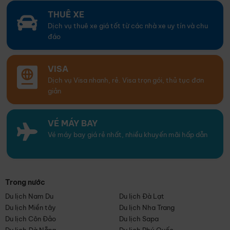
THUÊ XE
Dịch vụ thuê xe giá tốt từ các nhà xe uy tín và chu
đáo
VISA
Dịch vụ Visa nhanh, rẻ. Visa trọn gói, thủ tục đơn
giản
VÉ MÁY BAY
Vé máy bay giá rẻ nhất, nhiều khuyến mãi hấp dẫn
Trong nước
Du lịch Nam Du
Du lịch Đà Lạt
Du lịch Miền tây
Du lịch Nha Trang
Du lịch Côn Đảo
Du lịch Sapa