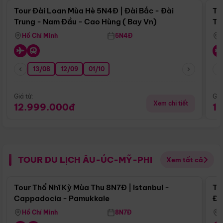
Tour Đài Loan Mùa Hè 5N4Đ | Đài Bắc - Đài
To
Trung - Nam Đầu - Cao Hùng ( Bay Vn)
Tr
Hồ Chí Minh
5N4Đ
13/08
12/09
01/10
Giá từ:
Giá
Xem chi tiết
12.999.000đ
1
TOUR DU LỊCH ÂU-ÚC-MỸ-PHI
Xem tất cả
Điểm nổi bật
Tour Thổ Nhĩ Kỳ Mùa Thu 8N7Đ | Istanbul -
To
Cappadocia - Pamukkale
Đế
Hồ Chí Minh
8N7Đ