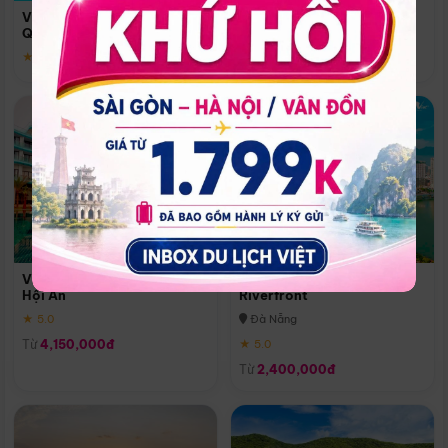
Quoc
Vinpearl Resort & Spa Phu
Phú Quốc
Quoc
★ 5.0
★ 5.0
Vinpearl Resort & Golf Nam
Melia Vinpearl Danang
Hội An
Riverfront
★ 5.0
Đà Nẵng
Từ
4,150,000đ
★ 5.0
Từ
2,400,000đ