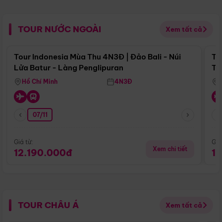
TOUR NƯỚC NGOÀI
Xem tất cả
Điểm nổi bật
Tour Indonesia Mùa Thu 4N3Đ | Đảo Bali - Núi
To
Lửa Batur - Làng Penglipuran
Tr
Hồ Chí Minh
4N3Đ
07/11
Giá từ:
Giá
Xem chi tiết
12.190.000đ
1
TOUR CHÂU Á
Xem tất cả
Điểm nổi bật