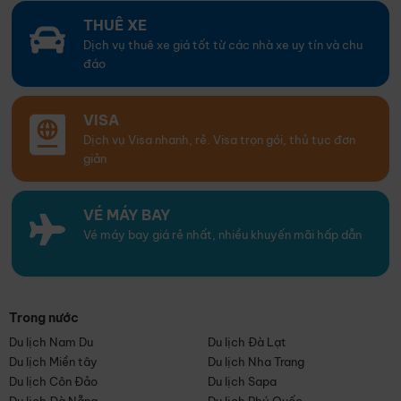
THUÊ XE
Dịch vụ thuê xe giá tốt từ các nhà xe uy tín và chu
đáo
VISA
Dịch vụ Visa nhanh, rẻ. Visa trọn gói, thủ tục đơn
giản
VÉ MÁY BAY
Vé máy bay giá rẻ nhất, nhiều khuyến mãi hấp dẫn
Trong nước
Du lịch Nam Du
Du lịch Đà Lạt
Du lịch Miền tây
Du lịch Nha Trang
Du lịch Côn Đảo
Du lịch Sapa