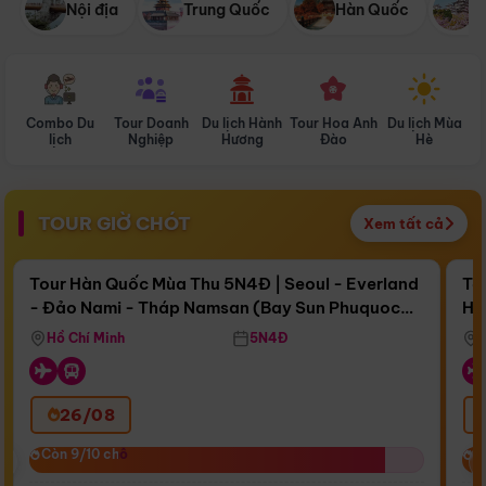
Nội địa
Trung Quốc
Hàn Quốc
N
Combo Du
Tour Doanh
Du lịch Hành
Tour Hoa Anh
Du lịch Mùa
D
lịch
Nghiệp
Hương
Đào
Hè
TOUR GIỜ CHÓT
Xem tất cả
Điểm nổi bật
Còn
16 ngày 14:02:06
Cò
Tour Hàn Quốc Mùa Thu 5N4Đ | Seoul - Everland
To
- Đảo Nami - Tháp Namsan (Bay Sun Phuquoc
Hò
Bay Sun Phuquoc Airways
Tặ
Airways)
Aq
Hồ Chí Minh
5N4Đ
26/08
‹
Còn 9/10 chỗ
Còn 9/10 chỗ
C
C