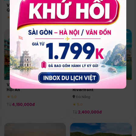
Quoc
Vinpearl Resort & Spa Phu
Phú Quốc
Quoc
★ 5.0
★ 5.0
Vinpearl Resort & Golf Nam
Melia Vinpearl Danang
Hội An
Riverfront
★ 5.0
Đà Nẵng
Từ
4,150,000đ
★ 5.0
Từ
2,400,000đ