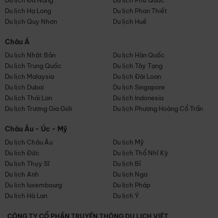
Du lịch Đà Nẵng
Du lịch Phú Quốc
Du lịch Hạ Long
Du lịch Phan Thiết
Du lịch Quy Nhơn
Du lịch Huế
Châu Á
Du lịch Nhật Bản
Du lịch Hàn Quốc
Du lịch Trung Quốc
Du lịch Tây Tạng
Du lịch Malaysia
Du lịch Đài Loan
Du lịch Dubai
Du lịch Singapore
Du lịch Thái Lan
Du lịch Indonesia
Du lịch Trương Gia Giới
Du lịch Phượng Hoàng Cổ Trấn
Châu Âu - Úc - Mỹ
Du lịch Châu Âu
Du lịch Mỹ
Du lịch Đức
Du lịch Thổ Nhĩ Kỳ
Du lịch Thụy Sĩ
Du lịch Bỉ
Du lịch Anh
Du lịch Nga
Du lịch luxembourg
Du lịch Pháp
Du lịch Hà Lan
Du lịch Ý
CÔNG TY CỔ PHẦN TRUYỀN THÔNG DU LỊCH VIỆT