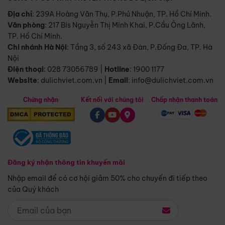
Địa chỉ
: 239A Hoàng Văn Thụ, P.Phú Nhuận, TP. Hồ Chí Minh.
Văn phòng
:
217 Bis Nguyễn Thị Minh Khai, P.Cầu Ông Lãnh,
TP. Hồ Chí Minh.
Chi nhánh Hà Nội
:
Tầng 3, số 243 xã Đàn, P.Đống Đa, TP. Hà
Nội
Điện thoại
:
028 73056789
|
Hotline
:
1900 1177
Website
:
dulichviet.com.vn
|
Email
:
info@dulichviet.com.vn
Chứng nhận
Kết nối với chúng tôi
Chấp nhận thanh toán
Đăng ký nhận thông tin khuyến mãi
Nhập email để có cơ hội giảm 50% cho chuyến đi tiếp theo
của Quý khách