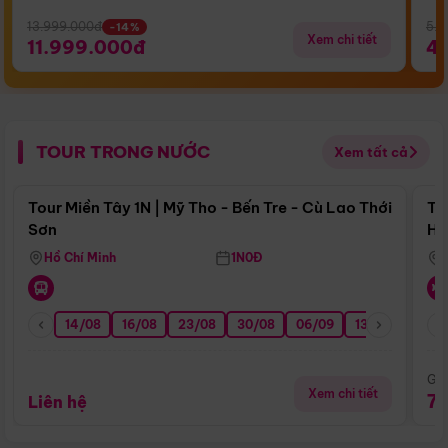
13.999.000đ
5.5
-14%
Xem chi tiết
11.999.000đ
4
TOUR TRONG NƯỚC
Xem tất cả
Điểm nổi bật
Tour Miền Tây 1N | Mỹ Tho - Bến Tre - Cù Lao Thới
To
Sơn
Hu
Hồ Chí Minh
1N0Đ
14/08
16/08
23/08
30/08
06/09
13/09
20/0
Giá
Xem chi tiết
7
Liên hệ