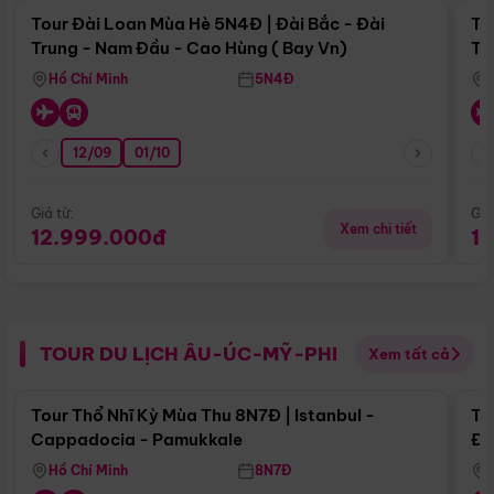
Tour Đài Loan Mùa Hè 5N4Đ | Đài Bắc - Đài
To
Trung - Nam Đầu - Cao Hùng ( Bay Vn)
Tr
Hồ Chí Minh
5N4Đ
12/09
01/10
Giá từ:
Giá
Xem chi tiết
12.999.000đ
1
TOUR DU LỊCH ÂU-ÚC-MỸ-PHI
Xem tất cả
Điểm nổi bật
Tour Thổ Nhĩ Kỳ Mùa Thu 8N7Đ | Istanbul -
To
Cappadocia - Pamukkale
Đế
Hồ Chí Minh
8N7Đ