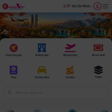
TP. Hồ Chí Minh
Tour trọn gói
Khách sạn
Vé máy bay
Vé vui chơi
Thêm
Visa
Xe đưa đón
Combo