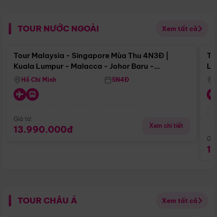
TOUR NƯỚC NGOÀI
Xem tất cả
Điểm nổi bật
Tour Malaysia - Singapore Mùa Thu 4N3Đ |
To
Kuala Lumpur - Malacca - Johor Baru -
Lử
Singapore
Hồ Chí Minh
5N4Đ
Giá từ:
Xem chi tiết
13.990.000đ
Giá
1
TOUR CHÂU Á
Xem tất cả
Điểm nổi bật