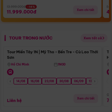
13.999.000đ
5.5
-14%
Xem chi tiết
11.999.000đ
4
TOUR TRONG NƯỚC
Xem tất cả
Điểm nổi bật
Tour Miền Tây 1N | Mỹ Tho - Bến Tre - Cù Lao Thới
To
Sơn
Hu
Hồ Chí Minh
1N0Đ
14/08
16/08
23/08
30/08
06/09
13/09
20/0
Giá
Xem chi tiết
7
Liên hệ