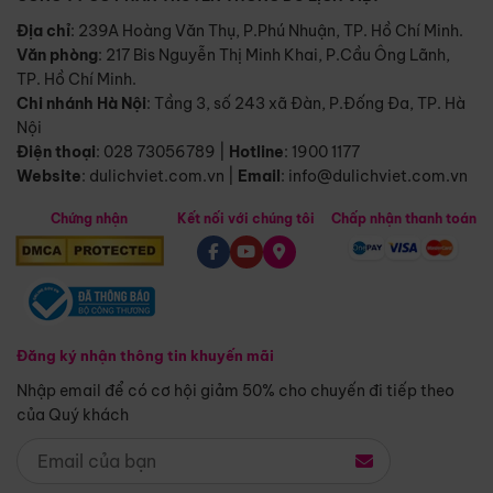
Địa chỉ
: 239A Hoàng Văn Thụ, P.Phú Nhuận, TP. Hồ Chí Minh.
Văn phòng
:
217 Bis Nguyễn Thị Minh Khai, P.Cầu Ông Lãnh,
TP. Hồ Chí Minh.
Chi nhánh Hà Nội
:
Tầng 3, số 243 xã Đàn, P.Đống Đa, TP. Hà
Nội
Điện thoại
:
028 73056789
|
Hotline
:
1900 1177
Website
:
dulichviet.com.vn
|
Email
:
info@dulichviet.com.vn
Chứng nhận
Kết nối với chúng tôi
Chấp nhận thanh toán
Đăng ký nhận thông tin khuyến mãi
Nhập email để có cơ hội giảm 50% cho chuyến đi tiếp theo
của Quý khách