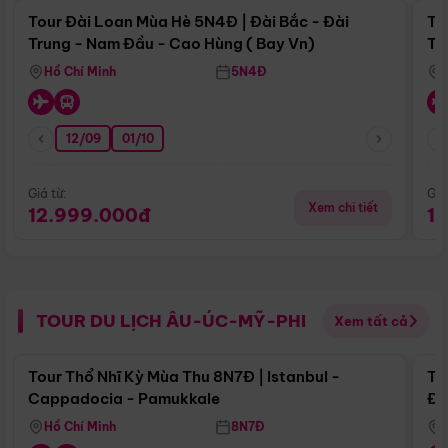
Tour Đài Loan Mùa Hè 5N4Đ | Đài Bắc - Đài
To
Trung - Nam Đầu - Cao Hùng ( Bay Vn)
Tr
Hồ Chí Minh
5N4Đ
12/09
01/10
Giá từ:
Giá
Xem chi tiết
12.999.000đ
1
TOUR DU LỊCH ÂU-ÚC-MỸ-PHI
Xem tất cả
Điểm nổi bật
Tour Thổ Nhĩ Kỳ Mùa Thu 8N7Đ | Istanbul -
To
Cappadocia - Pamukkale
Đế
Hồ Chí Minh
8N7Đ