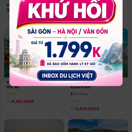
Quoc
Vinpearl Resort & Spa Phu
Phú Quốc
Quoc
★ 5.0
★ 5.0
Vinpearl Resort & Golf Nam
Melia Vinpearl Danang
Hội An
Riverfront
★ 5.0
Đà Nẵng
Từ
4,150,000đ
★ 5.0
Từ
2,400,000đ