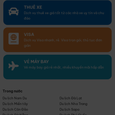
THUÊ XE
Dịch vụ thuê xe giá tốt từ các nhà xe uy tín và chu
đáo
VISA
Dịch vụ Visa nhanh, rẻ. Visa trọn gói, thủ tục đơn
giản
VÉ MÁY BAY
Vé máy bay giá rẻ nhất, nhiều khuyến mãi hấp dẫn
Trong nước
Du lịch Nam Du
Du lịch Đà Lạt
Du lịch Miền tây
Du lịch Nha Trang
Du lịch Côn Đảo
Du lịch Sapa