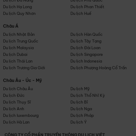
Du lịch Đà Nẵng
Du lịch Phú Quốc
Du lịch Hạ Long
Du lịch Phan Thiết
Du lịch Quy Nhơn
Du lịch Huế
Châu Á
Du lịch Nhật Bản
Du lịch Hàn Quốc
Du lịch Trung Quốc
Du lịch Tây Tạng
Du lịch Malaysia
Du lịch Đài Loan
Du lịch Dubai
Du lịch Singapore
Du lịch Thái Lan
Du lịch Indonesia
Du lịch Trương Gia Giới
Du lịch Phượng Hoàng Cổ Trấn
Châu Âu - Úc - Mỹ
Du lịch Châu Âu
Du lịch Mỹ
Du lịch Đức
Du lịch Thổ Nhĩ Kỳ
Du lịch Thụy Sĩ
Du lịch Bỉ
Du lịch Anh
Du lịch Nga
Du lịch luxembourg
Du lịch Pháp
Du lịch Hà Lan
Du lịch Ý
CÔNG TY CỔ PHẦN TRUYỀN THÔNG DU LỊCH VIỆT