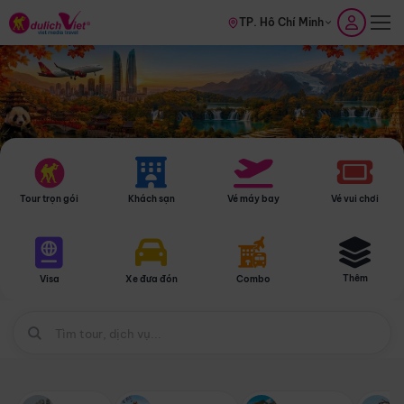
TP. Hồ Chí Minh
Tour trọn gói
Khách sạn
Vé máy bay
Vé vui chơi
Thêm
Visa
Xe đưa đón
Combo