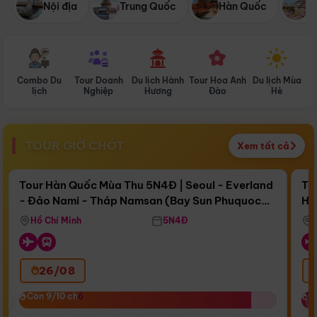
Nội địa
Trung Quốc
Hàn Quốc
N
Combo Du
Tour Doanh
Du lịch Hành
Tour Hoa Anh
Du lịch Mùa
D
lịch
Nghiệp
Hương
Đào
Hè
TOUR GIỜ CHÓT
Xem tất cả
Điểm nổi bật
Còn
17 ngày 00:38:00
Cò
Tour Hàn Quốc Mùa Thu 5N4Đ | Seoul - Everland
To
- Đảo Nami - Tháp Namsan (Bay Sun Phuquoc
Hò
Bay Sun Phuquoc Airways
Tặ
Airways)
Aq
Hồ Chí Minh
5N4Đ
26/08
‹
Còn 9/10 chỗ
Còn 9/10 chỗ
C
C