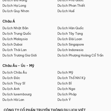
Du lịch Đà Nẵng
Du lịch Phú Quốc
Du lịch Hạ Long
Du lịch Phan Thiết
Du lịch Quy Nhơn
Du lịch Huế
Châu Á
Du lịch Nhật Bản
Du lịch Hàn Quốc
Du lịch Trung Quốc
Du lịch Tây Tạng
Du lịch Malaysia
Du lịch Đài Loan
Du lịch Dubai
Du lịch Singapore
Du lịch Thái Lan
Du lịch Indonesia
Du lịch Trương Gia Giới
Du lịch Phượng Hoàng Cổ Trấn
Châu Âu - Úc - Mỹ
Du lịch Châu Âu
Du lịch Mỹ
Du lịch Đức
Du lịch Thổ Nhĩ Kỳ
Du lịch Thụy Sĩ
Du lịch Bỉ
Du lịch Anh
Du lịch Nga
Du lịch luxembourg
Du lịch Pháp
Du lịch Hà Lan
Du lịch Ý
CÔNG TY CỔ PHẦN TRUYỀN THÔNG DU LỊCH VIỆT