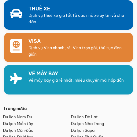
THUÊ XE
Dịch vụ thuê xe giá tốt từ các nhà xe uy tín và chu
đáo
VISA
Dịch vụ Visa nhanh, rẻ. Visa trọn gói, thủ tục đơn
giản
VÉ MÁY BAY
Vé máy bay giá rẻ nhất, nhiều khuyến mãi hấp dẫn
Trong nước
Du lịch Nam Du
Du lịch Đà Lạt
Du lịch Miền tây
Du lịch Nha Trang
Du lịch Côn Đảo
Du lịch Sapa