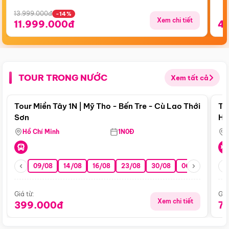
13.999.000đ
-14%
Xem chi tiết
11.999.000đ
4
TOUR TRONG NƯỚC
Xem tất cả
Điểm nổi bật
Tour Miền Tây 1N | Mỹ Tho - Bến Tre - Cù Lao Thới
To
Sơn
Hu
Hồ Chí Minh
1N0Đ
09/08
14/08
16/08
23/08
30/08
06/09
13/0
Giá từ:
Giá
Xem chi tiết
399.000đ
7