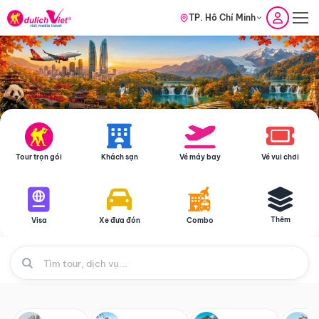
TP. Hồ Chí Minh
Tour trọn gói
Khách sạn
Vé máy bay
Vé vui chơi
Thêm
Visa
Xe đưa đón
Combo