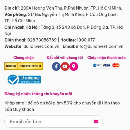
Địa chỉ
: 239A Hoàng Văn Thụ, P.Phú Nhuận, TP. Hồ Chí Minh.
Văn phòng
:
217 Bis Nguyễn Thị Minh Khai, P.Cầu Ông Lãnh,
TP. Hồ Chí Minh.
Chi nhánh Hà Nội
:
Tầng 3, số 243 xã Đàn, P.Đống Đa, TP. Hà
Nội
Điện thoại
:
028 73056789
|
Hotline
:
1900 1177
Website
:
dulichviet.com.vn
|
Email
:
info@dulichviet.com.vn
Chứng nhận
Kết nối với chúng tôi
Chấp nhận thanh toán
Đăng ký nhận thông tin khuyến mãi
Nhập email để có cơ hội giảm 50% cho chuyến đi tiếp theo
của Quý khách