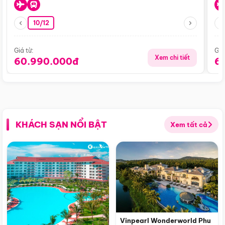
10/12
Giá từ:
Giá
Xem chi tiết
60.990.000đ
6
KHÁCH SẠN NỔI BẬT
Xem tất cả
Vinpearl Wonderworld Phu