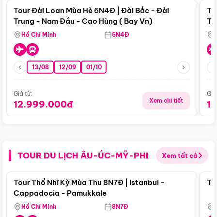
Tour Đài Loan Mùa Hè 5N4Đ | Đài Bắc - Đài
To
Trung - Nam Đầu - Cao Hùng ( Bay Vn)
Tr
Hồ Chí Minh
5N4Đ
13/08
12/09
01/10
Giá từ:
Giá
Xem chi tiết
12.999.000đ
1
TOUR DU LỊCH ÂU-ÚC-MỸ-PHI
Xem tất cả
Điểm nổi bật
Tour Thổ Nhĩ Kỳ Mùa Thu 8N7Đ | Istanbul -
To
Cappadocia - Pamukkale
Hồ Chí Minh
8N7Đ