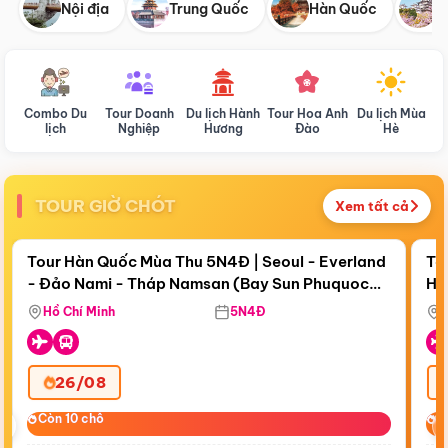
Nội địa
Trung Quốc
Hàn Quốc
N
Combo Du
Tour Doanh
Du lịch Hành
Tour Hoa Anh
Du lịch Mùa
D
lịch
Nghiệp
Hương
Đào
Hè
TOUR GIỜ CHÓT
Xem tất cả
Điểm nổi bật
Còn
19 ngày 07:19:38
Cò
Tour Hàn Quốc Mùa Thu 5N4Đ | Seoul - Everland
To
- Đảo Nami - Tháp Namsan (Bay Sun Phuquoc
Hò
Tặ
Airways)
Aq
Hồ Chí Minh
5N4Đ
26/08
‹
Còn 10 chỗ
Còn 10 chỗ
C
C