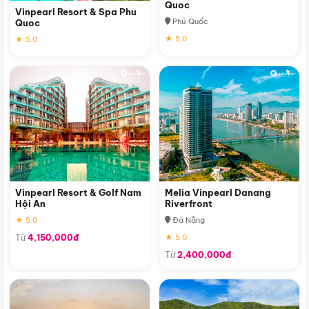
Quoc
Vinpearl Resort & Spa Phu
Phú Quốc
Quoc
★ 5.0
★ 5.0
Vinpearl Resort & Golf Nam
Melia Vinpearl Danang
Hội An
Riverfront
★ 5.0
Đà Nẵng
Từ
4,150,000đ
★ 5.0
Từ
2,400,000đ