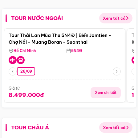
TOUR NƯỚC NGOÀI
Xem tất cả
Điểm nổi bật
Tour Thái Lan Mùa Thu 5N4Đ | Biển Jomtien -
To
Chợ Nổi - Muang Boran - Suanthai
Ku
Si
Hồ Chí Minh
5N4Đ
26/09
Giá từ:
Giá
Xem chi tiết
8.499.000đ
1
TOUR CHÂU Á
Xem tất cả
Điểm nổi bật