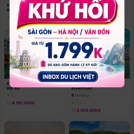
Quoc
Vinpearl Resort & Spa Phu
Phú Quốc
Quoc
★ 5.0
★ 5.0
Vinpearl Resort & Golf Nam
Melia Vinpearl Danang
Hội An
Riverfront
★ 5.0
Đà Nẵng
Từ
4,150,000đ
★ 5.0
Từ
2,400,000đ