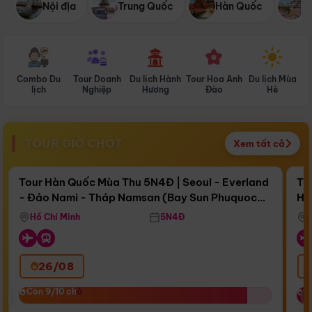
Nội địa
Trung Quốc
Hàn Quốc
N
Combo Du
Tour Doanh
Du lịch Hành
Tour Hoa Anh
Du lịch Mùa
D
lịch
Nghiệp
Hương
Đào
Hè
TOUR GIỜ CHÓT
Xem tất cả
Điểm nổi bật
Còn
17 ngày 14:02:12
Cò
Tour Hàn Quốc Mùa Thu 5N4Đ | Seoul - Everland
To
- Đảo Nami - Tháp Namsan (Bay Sun Phuquoc
Hò
Bay Sun Phuquoc Airways
Tặ
Airways)
Aq
Hồ Chí Minh
5N4Đ
26/08
‹
Còn 9/10 chỗ
Còn 9/10 chỗ
C
C