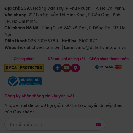
Địa chỉ
: 239A Hoàng Văn Thụ, P.Phú Nhuận, TP. Hồ Chí Minh.
Văn phòng
:
217 Bis Nguyễn Thị Minh Khai, P.Cầu Ông Lãnh,
TP. Hồ Chí Minh.
Chi nhánh Hà Nội
:
Tầng 3, số 243 xã Đàn, P.Đống Đa, TP. Hà
Nội
Điện thoại
:
028 73056789
|
Hotline
:
1900 1177
Website
:
dulichviet.com.vn
|
Email
:
info@dulichviet.com.vn
Chứng nhận
Kết nối với chúng tôi
Chấp nhận thanh toán
Đăng ký nhận thông tin khuyến mãi
Nhập email để có cơ hội giảm 50% cho chuyến đi tiếp theo
của Quý khách