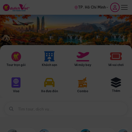
TP. Hồ Chí Minh
Tour trọn gói
Khách sạn
Vé máy bay
Vé vui chơi
Thêm
Visa
Xe đưa đón
Combo