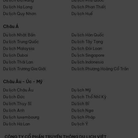
Du lịch Đà Nẵng
Du lịch Phú Quốc
Du lịch Hạ Long
Du lịch Phan Thiết
Du lịch Quy Nhơn
Du lịch Huế
Châu Á
Du lịch Nhật Bản
Du lịch Hàn Quốc
Du lịch Trung Quốc
Du lịch Tây Tạng
Du lịch Malaysia
Du lịch Đài Loan
Du lịch Dubai
Du lịch Singapore
Du lịch Thái Lan
Du lịch Indonesia
Du lịch Trương Gia Giới
Du lịch Phượng Hoàng Cổ Trấn
Châu Âu - Úc - Mỹ
Du lịch Châu Âu
Du lịch Mỹ
Du lịch Đức
Du lịch Thổ Nhĩ Kỳ
Du lịch Thụy Sĩ
Du lịch Bỉ
Du lịch Anh
Du lịch Nga
Du lịch luxembourg
Du lịch Pháp
Du lịch Hà Lan
Du lịch Ý
CÔNG TY CỔ PHẦN TRUYỀN THÔNG DU LỊCH VIỆT