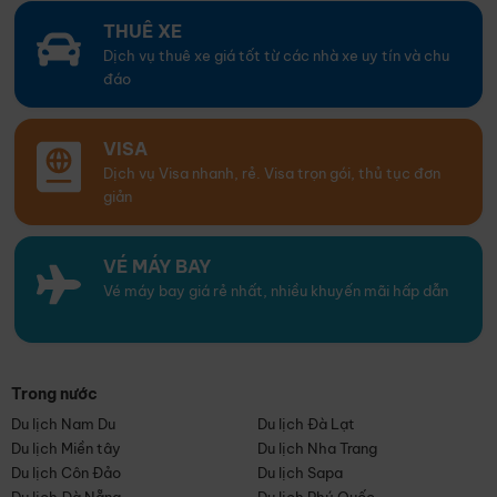
THUÊ XE
Dịch vụ thuê xe giá tốt từ các nhà xe uy tín và chu
đáo
VISA
Dịch vụ Visa nhanh, rẻ. Visa trọn gói, thủ tục đơn
giản
VÉ MÁY BAY
Vé máy bay giá rẻ nhất, nhiều khuyến mãi hấp dẫn
Trong nước
Du lịch Nam Du
Du lịch Đà Lạt
Du lịch Miền tây
Du lịch Nha Trang
Du lịch Côn Đảo
Du lịch Sapa