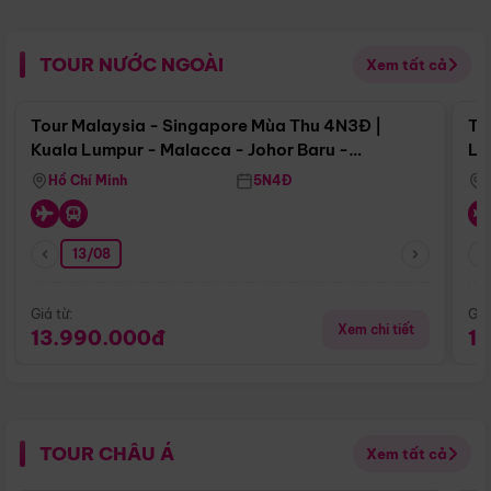
TOUR NƯỚC NGOÀI
Xem tất cả
Điểm nổi bật
Tour Malaysia - Singapore Mùa Thu 4N3Đ |
To
Kuala Lumpur - Malacca - Johor Baru -
Lử
Singapore
Hồ Chí Minh
5N4Đ
13/08
Giá từ:
Giá
Xem chi tiết
13.990.000đ
1
TOUR CHÂU Á
Xem tất cả
Điểm nổi bật