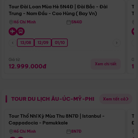
Tour Đài Loan Mùa Hè 5N4Đ | Đài Bắc - Đài
To
Trung - Nam Đầu - Cao Hùng ( Bay Vn)
Tr
Hồ Chí Minh
5N4Đ
13/08
12/09
01/10
Giá từ:
Giá
Xem chi tiết
12.999.000đ
1
TOUR DU LỊCH ÂU-ÚC-MỸ-PHI
Xem tất cả
Điểm nổi bật
Tour Thổ Nhĩ Kỳ Mùa Thu 8N7Đ | Istanbul -
To
Cappadocia - Pamukkale
Đế
Hồ Chí Minh
8N7Đ