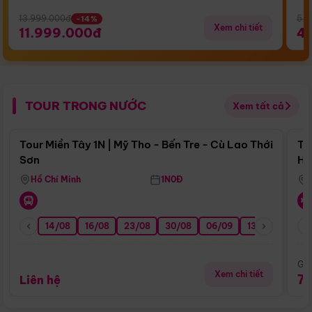
13.999.000đ
5.5
-14%
Xem chi tiết
11.999.000đ
4
TOUR TRONG NƯỚC
Xem tất cả
Điểm nổi bật
Tour Miền Tây 1N | Mỹ Tho - Bến Tre - Cù Lao Thới
To
Sơn
Hu
Hồ Chí Minh
1N0Đ
14/08
16/08
23/08
30/08
06/09
13/09
20/0
Giá
Xem chi tiết
7
Liên hệ