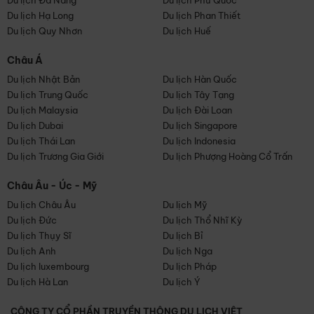
Du lịch Đà Nẵng
Du lịch Phú Quốc
Du lịch Hạ Long
Du lịch Phan Thiết
Du lịch Quy Nhơn
Du lịch Huế
Châu Á
Du lịch Nhật Bản
Du lịch Hàn Quốc
Du lịch Trung Quốc
Du lịch Tây Tạng
Du lịch Malaysia
Du lịch Đài Loan
Du lịch Dubai
Du lịch Singapore
Du lịch Thái Lan
Du lịch Indonesia
Du lịch Trương Gia Giới
Du lịch Phượng Hoàng Cổ Trấn
Châu Âu - Úc - Mỹ
Du lịch Châu Âu
Du lịch Mỹ
Du lịch Đức
Du lịch Thổ Nhĩ Kỳ
Du lịch Thụy Sĩ
Du lịch Bỉ
Du lịch Anh
Du lịch Nga
Du lịch luxembourg
Du lịch Pháp
Du lịch Hà Lan
Du lịch Ý
CÔNG TY CỔ PHẦN TRUYỀN THÔNG DU LỊCH VIỆT