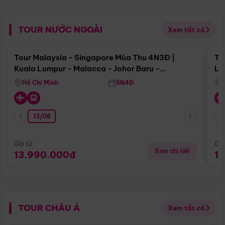
TOUR NƯỚC NGOÀI
Xem tất cả
Điểm nổi bật
Tour Malaysia - Singapore Mùa Thu 4N3Đ |
To
Kuala Lumpur - Malacca - Johor Baru -
Lử
Singapore
Hồ Chí Minh
5N4Đ
13/08
Giá từ:
Giá
Xem chi tiết
13.990.000đ
1
TOUR CHÂU Á
Xem tất cả
Điểm nổi bật