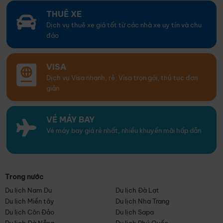
THUÊ XE
Dịch vụ thuê xe giá tốt từ các nhà xe uy tín và chu
đáo
VISA
Dịch vụ Visa nhanh, rẻ. Visa trọn gói, thủ tục đơn
giản
VÉ MÁY BAY
Vé máy bay giá rẻ nhất, nhiều khuyến mãi hấp dẫn
Trong nước
Du lịch Nam Du
Du lịch Đà Lạt
Du lịch Miền tây
Du lịch Nha Trang
Du lịch Côn Đảo
Du lịch Sapa