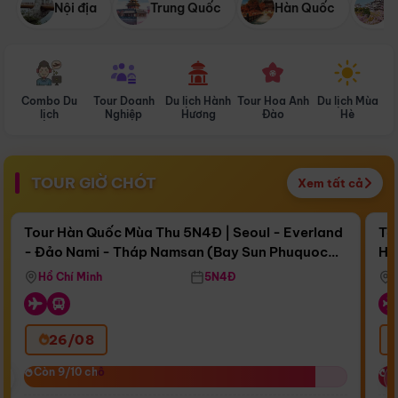
Nội địa
Trung Quốc
Hàn Quốc
N
Combo Du
Tour Doanh
Du lịch Hành
Tour Hoa Anh
Du lịch Mùa
D
lịch
Nghiệp
Hương
Đào
Hè
TOUR GIỜ CHÓT
Xem tất cả
Điểm nổi bật
Còn
17 ngày 13:40:19
Cò
Tour Hàn Quốc Mùa Thu 5N4Đ | Seoul - Everland
To
- Đảo Nami - Tháp Namsan (Bay Sun Phuquoc
Hò
Bay Sun Phuquoc Airways
Tặ
Airways)
Aq
Hồ Chí Minh
5N4Đ
26/08
‹
Còn 9/10 chỗ
Còn 9/10 chỗ
C
C