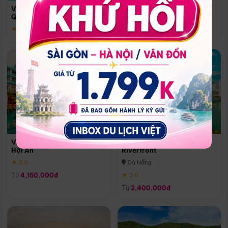
Quoc
Vinpearl Resort & Spa Phu
Phú Quốc
Quoc
★ 5.0
★ 5.0
Vinpearl Resort & Golf Nam
Melia Vinpearl Danang
Hội An
Riverfront
★ 5.0
Đà Nẵng
Từ
4,150,000đ
★ 5.0
Từ
2,400,000đ