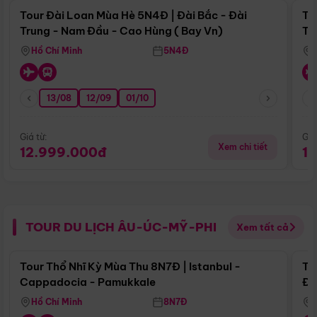
Tour Đài Loan Mùa Hè 5N4Đ | Đài Bắc - Đài
To
Trung - Nam Đầu - Cao Hùng ( Bay Vn)
Tr
Hồ Chí Minh
5N4Đ
13/08
12/09
01/10
Giá từ:
Giá
Xem chi tiết
12.999.000đ
1
TOUR DU LỊCH ÂU-ÚC-MỸ-PHI
Xem tất cả
Điểm nổi bật
Tour Thổ Nhĩ Kỳ Mùa Thu 8N7Đ | Istanbul -
To
Cappadocia - Pamukkale
Đế
Hồ Chí Minh
8N7Đ