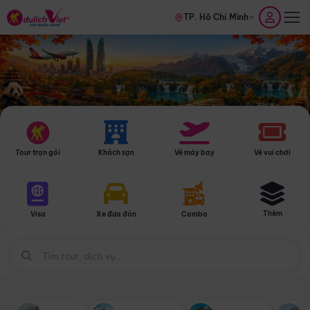
TP. Hồ Chí Minh
Tour trọn gói
Khách sạn
Vé máy bay
Vé vui chơi
Thêm
Visa
Xe đưa đón
Combo