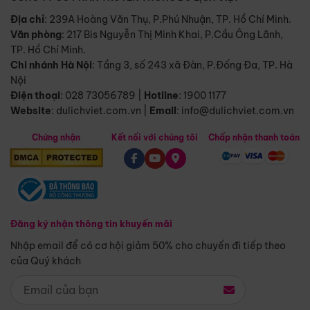
Địa chỉ
: 239A Hoàng Văn Thụ, P.Phú Nhuận, TP. Hồ Chí Minh.
Văn phòng
:
217 Bis Nguyễn Thị Minh Khai, P.Cầu Ông Lãnh,
TP. Hồ Chí Minh.
Chi nhánh Hà Nội
:
Tầng 3, số 243 xã Đàn, P.Đống Đa, TP. Hà
Nội
Điện thoại
:
028 73056789
|
Hotline
:
1900 1177
Website
:
dulichviet.com.vn
|
Email
:
info@dulichviet.com.vn
Chứng nhận
Kết nối với chúng tôi
Chấp nhận thanh toán
Đăng ký nhận thông tin khuyến mãi
Nhập email để có cơ hội giảm 50% cho chuyến đi tiếp theo
của Quý khách