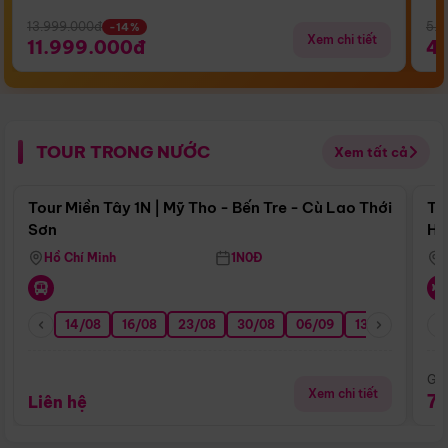
13.999.000đ
5.5
-14%
Xem chi tiết
11.999.000đ
4
TOUR TRONG NƯỚC
Xem tất cả
Điểm nổi bật
Tour Miền Tây 1N | Mỹ Tho - Bến Tre - Cù Lao Thới
To
Sơn
Hu
Hồ Chí Minh
1N0Đ
14/08
16/08
23/08
30/08
06/09
13/09
20/0
Giá
Xem chi tiết
7
Liên hệ