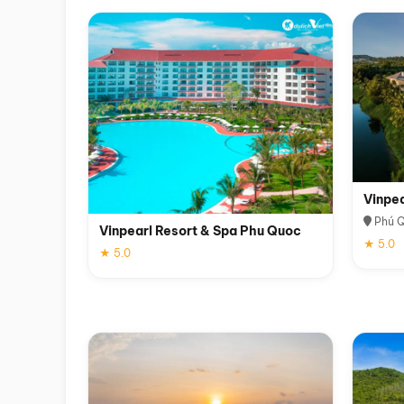
Vinpe
Phú 
Vinpearl Resort & Spa Phu Quoc
★ 5.0
★ 5.0