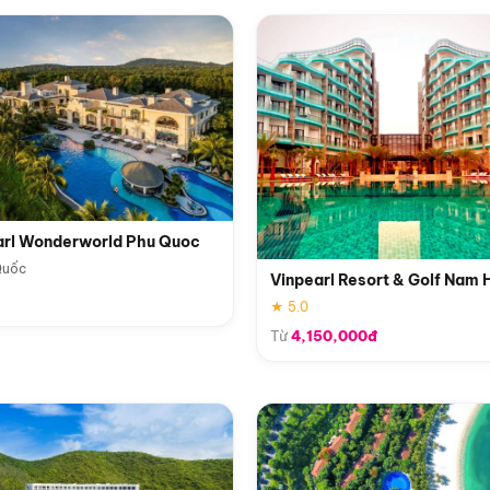
arl Wonderworld Phu Quoc
Quốc
Vinpearl Resort & Golf Nam 
★ 5.0
Từ
4,150,000đ