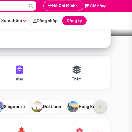
i hành
Hồ Chí Minh
Giỏ hàng
Tìm tour
tháng nào
Xem thêm
Đăng nhập
Đăng ký
Visa
Thêm
Singapore
Đài Loan
Hong Kong
Mỹ