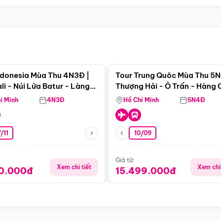
Điểm nổi bật
Điểm nổi
ndonesia Mùa Thu 4N3Đ |
Tour Trung Quôc Mùa Thu 5N
li - Núi Lửa Batur - Làng
Thượng Hải - Ô Trấn - Hàng
puran
(Tour Không Shopping)
í Minh
4N3Đ
Hồ Chí Minh
5N4Đ
/11
10/09
Giá từ:
Xem chi tiết
Xem chi 
90.000đ
15.499.000đ