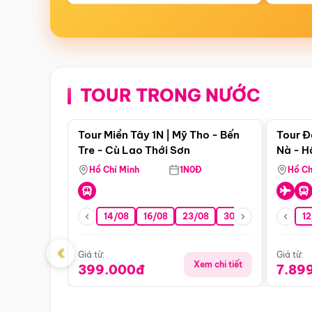
TOUR TRONG NƯỚC
Điểm nổi bật
Tour Miền Tây 1N | Mỹ Tho - Bến
Tour Đ
Tre - Cù Lao Thới Sơn
Nà - H
Nha
Hồ Chí Minh
1N0Đ
Hồ Ch
14/08
16/08
23/08
30/08
06/09
12
1
‹
Giá từ:
Giá từ:
Xem chi tiết
399.000đ
7.89