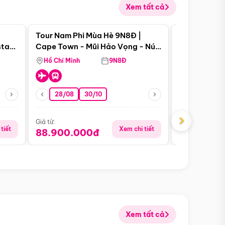
Xem tất cả
 bật
Điểm nổi bật
Tour Nam Phi Mùa Hè 9N8Đ |
Tour Mỹ Mùa
star
Cape Town - Mũi Hảo Vọng - Núi
Hoa Kỳ - Me
Bàn - Johannesburg - Pretoria -
Hồ Chí Minh
9N8Đ
Hồ Chí Minh
Safari - Lodge
28/08
30/10
29/08
›
Giá từ:
Giá từ:
tiết
Xem chi tiết
88.900.000đ
59.900.
Xem tất cả