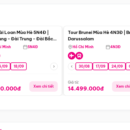
Điểm nổi bật
Điểm nổi
ài Loan Mùa Hè 5N4Đ |
Tour Brunei Mùa Hè 4N3Đ | B
ng - Đài Trung - Đài Bắc
Darussalam
j)
í Minh
5N4Đ
Hồ Chí Minh
4N3Đ
4/09
18/09
30/08
17/09
24/09
Giá từ:
Xem chi tiết
Xem chi 
90.000đ
14.499.000đ