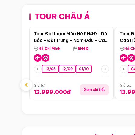
TOUR CHÂU Á
Điểm nổi bật
Tour Đài Loan Mùa Hè 5N4Đ | Đài
Tour Đ
Bắc - Đài Trung - Nam Đầu - Cao
Cao Hù
Hùng ( Bay Vn)
(Bay V
Hồ Chí Minh
5N4Đ
Hồ Ch
13/08
12/09
01/10
0
‹
Giá từ:
Giá từ:
Xem chi tiết
12.999.000đ
12.9