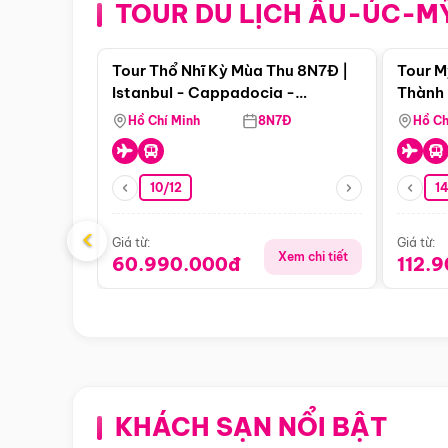
TOUR DU LỊCH ÂU-ÚC-M
Điểm nổi bật
Tour Thổ Nhĩ Kỳ Mùa Thu 8N7Đ |
Tour M
Istanbul - Cappadocia -
Thành 
Pamukkale
Thiên 
Hồ Chí Minh
8N7Đ
Hồ Ch
10/12
1
‹
Giá từ:
Giá từ:
Xem chi tiết
60.990.000đ
112.
KHÁCH SẠN NỔI BẬT