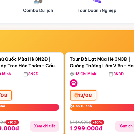
Tour Doanh Nghiệp
Du lịch Hành Hương
Điểm nổi bật
Điểm nổi
ngày 06:55:28
Còn
05 ngày 06:55:28
hú Quốc Mùa Hè 3N2Đ |
Tour Đà Lạt Mùa Hè 3N3Đ |
áp Treo Hòn Thơm - Cầu
Quảng Trường Lâm Viên - H
áp Treo Hòn Thơm
Công Viên Nước Aquatopia
Hill - Puppy Farm
í Minh
3N2Đ
Hồ Chí Minh
3N3Đ
/08
13/08
chỗ
chỗ
Còn 10 chỗ
Còn 10 chỗ
00đ
1.444.000đ
-10%
-10%
Xem chi tiết
Xem chi 
9.000đ
1.299.000đ