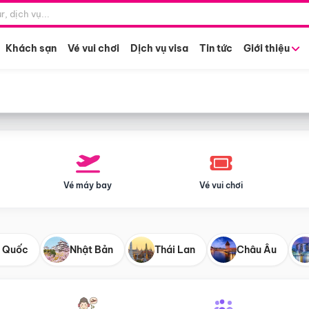
Điểm khởi hành
Tháng khở
Hồ Chí Minh
Bất kỳ 
Khách sạn
Vé vui chơi
Dịch vụ visa
Tin tức
Giới thiệu
Vé máy bay
Vé vui chơi
 Quốc
Nhật Bản
Thái Lan
Châu Âu