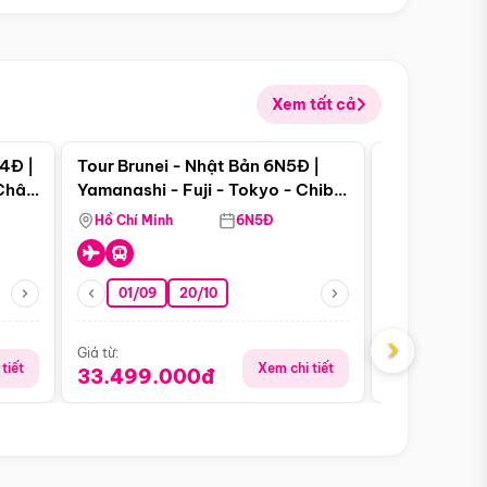
Xem tất cả
 bật
Điểm nổi bật
4Đ |
Tour Brunei - Nhật Bản 6N5Đ |
Tour Campu
 Châu
Yamanashi - Fuji - Tokyo - Chiba
Siem Reap -
- Freeday
Hồ Chí Minh
6N5Đ
Hồ Chí Minh
01/09
20/10
13/08
›
Giá từ:
Giá từ:
tiết
Xem chi tiết
33.499.000đ
5.650.00