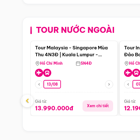
TOUR NƯỚC NGOÀI
Điểm nổi bật
Tour Malaysia - Singapore Mùa
Tour I
Thu 4N3Đ | Kuala Lumpur -
Đảo Ba
Malacca - Johor Baru -
Pengli
Hồ Chí Minh
5N4Đ
Hồ Ch
Singapore
13/08
07
‹
Giá từ:
Giá từ:
Xem chi tiết
13.990.000đ
12.1