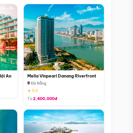
Hội An
Melia Vinpearl Danang Riverfront
Đà Nẵng
★ 5.0
Từ
2,400,000đ