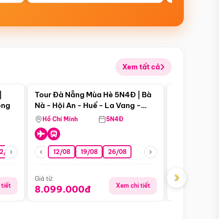
Xem tất cả
 bật
Điểm nổi bật
|
Tour Đà Nẵng Mùa Hè 5N4Đ | Bà
Tour Đà Nẵn
ong
Nà - Hội An - Huế - La Vang -
Nà - Hội An
Động Thiên Đường
Nha
Hồ Chí Minh
5N4Đ
Hồ Chí Minh
2/08
26/08
05/09
12/08
19/08
09/09
26/08
12/09
13/08
›
Giá từ:
Giá từ:
tiết
Xem chi tiết
8.099.000đ
6.899.00