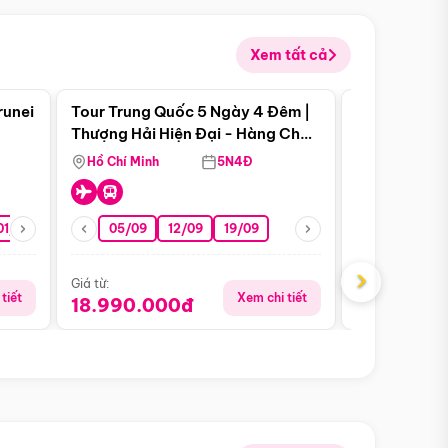
Xem tất cả
 bật
Điểm nổi bật
runei
Tour Trung Quốc 5 Ngày 4 Đêm |
Tour Trung 
Tour Hè
Thượng Hải Hiện Đại - Hàng Châu
Ân Thi - Trư
Nên Thơ - Ô Trấn Cổ Kính
Hồ Chí Minh
5N4Đ
Hồ Chí Minh
01/10
15/10
29/10
05/09
12/09
19/09
16/08
›
Giá từ:
Giá từ:
tiết
Xem chi tiết
18.990.000đ
16.990.0