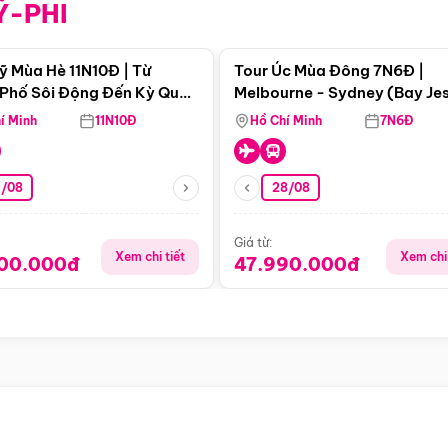
Ỹ-PHI
Điểm nổi bật
Điểm nổi
ỹ Mùa Hè 11N10Đ | Từ
Tour Úc Mùa Đông 7N6Đ |
Phố Sôi Động Đến Kỳ Quan
Melbourne - Sydney (Bay Je
Nhiên Mỹ
Airways)
í Minh
11N10Đ
Hồ Chí Minh
7N6Đ
4/08
28/08
Giá từ:
Xem chi tiết
Xem chi 
900.000đ
47.990.000đ