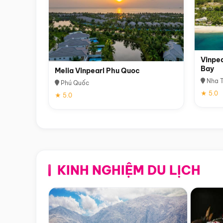
Vinpea
Bay
Melia Vinpearl Phu Quoc
Nha T
Phú Quốc
★ 5.0
★ 5.0
KINH NGHIỆM DU LỊCH