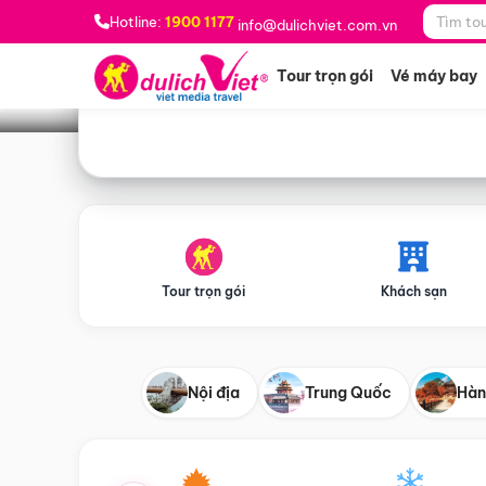
Bạn muốn đi đâu?
*
Hotline:
1900 1177
info@dulichviet.com.vn
Tour trọn gói
Vé máy bay
Tour trọn gói
Khách sạn
Nội địa
Trung Quốc
Hàn