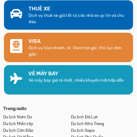
THUÊ XE
Dịch vụ thuê xe giá tốt từ các nhà xe uy tín và chu
đáo
VISA
Dịch vụ Visa nhanh, rẻ. Visa trọn gói, thủ tục đơn
giản
VÉ MÁY BAY
Vé máy bay giá rẻ nhất, nhiều khuyến mãi hấp dẫn
Trong nước
Du lịch Nam Du
Du lịch Đà Lạt
Du lịch Miền tây
Du lịch Nha Trang
Du lịch Côn Đảo
Du lịch Sapa