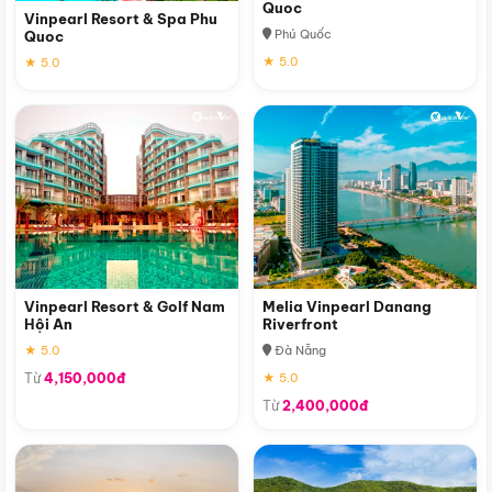
Quoc
Vinpearl Resort & Spa Phu
Phú Quốc
Quoc
★ 5.0
★ 5.0
Vinpearl Resort & Golf Nam
Melia Vinpearl Danang
Hội An
Riverfront
★ 5.0
Đà Nẵng
Từ
4,150,000đ
★ 5.0
Từ
2,400,000đ