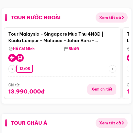
TOUR NƯỚC NGOÀI
Xem tất cả
Điểm nổi bật
Tour Malaysia - Singapore Mùa Thu 4N3Đ |
To
Kuala Lumpur - Malacca - Johor Baru -
Lử
Singapore
Hồ Chí Minh
5N4Đ
13/08
Giá từ:
Giá
Xem chi tiết
13.990.000đ
1
TOUR CHÂU Á
Xem tất cả
Điểm nổi bật