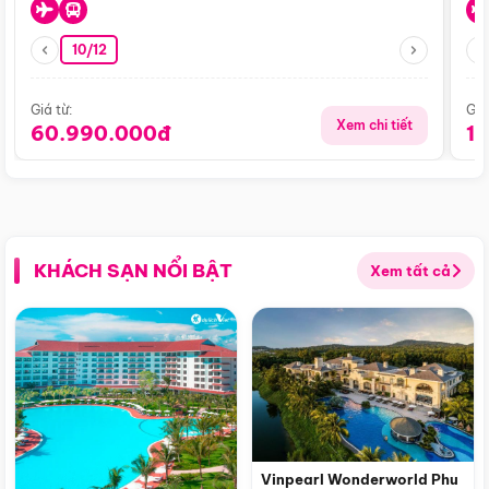
10/12
Giá từ:
Giá
Xem chi tiết
60.990.000đ
1
KHÁCH SẠN NỔI BẬT
Xem tất cả
Vinpearl Wonderworld Phu