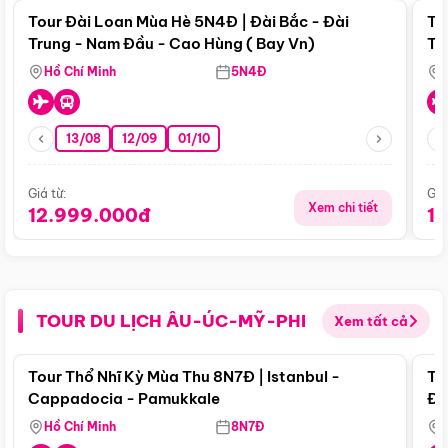
Tour Đài Loan Mùa Hè 5N4Đ | Đài Bắc - Đài
To
Trung - Nam Đầu - Cao Hùng ( Bay Vn)
Tr
Hồ Chí Minh
5N4Đ
13/08
12/09
01/10
Giá từ:
Giá
Xem chi tiết
12.999.000đ
1
TOUR DU LỊCH ÂU-ÚC-MỸ-PHI
Xem tất cả
Điểm nổi bật
Tour Thổ Nhĩ Kỳ Mùa Thu 8N7Đ | Istanbul -
To
Cappadocia - Pamukkale
Đế
Hồ Chí Minh
8N7Đ