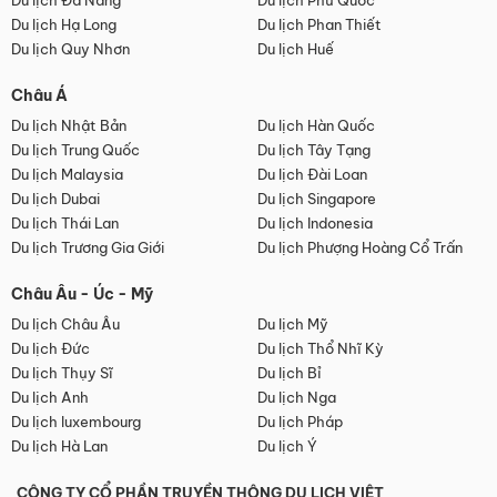
Du lịch Đà Nẵng
Du lịch Phú Quốc
Du lịch Hạ Long
Du lịch Phan Thiết
Du lịch Quy Nhơn
Du lịch Huế
Châu Á
Du lịch Nhật Bản
Du lịch Hàn Quốc
Du lịch Trung Quốc
Du lịch Tây Tạng
Du lịch Malaysia
Du lịch Đài Loan
Du lịch Dubai
Du lịch Singapore
Du lịch Thái Lan
Du lịch Indonesia
Du lịch Trương Gia Giới
Du lịch Phượng Hoàng Cổ Trấn
Châu Âu - Úc - Mỹ
Du lịch Châu Âu
Du lịch Mỹ
Du lịch Đức
Du lịch Thổ Nhĩ Kỳ
Du lịch Thụy Sĩ
Du lịch Bỉ
Du lịch Anh
Du lịch Nga
Du lịch luxembourg
Du lịch Pháp
Du lịch Hà Lan
Du lịch Ý
CÔNG TY CỔ PHẦN TRUYỀN THÔNG DU LỊCH VIỆT