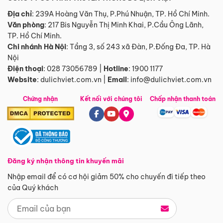
Địa chỉ
: 239A Hoàng Văn Thụ, P.Phú Nhuận, TP. Hồ Chí Minh.
Văn phòng
:
217 Bis Nguyễn Thị Minh Khai, P.Cầu Ông Lãnh,
TP. Hồ Chí Minh.
Chi nhánh Hà Nội
:
Tầng 3, số 243 xã Đàn, P.Đống Đa, TP. Hà
Nội
Điện thoại
:
028 73056789
|
Hotline
:
1900 1177
Website
:
dulichviet.com.vn
|
Email
:
info@dulichviet.com.vn
Chứng nhận
Kết nối với chúng tôi
Chấp nhận thanh toán
Đăng ký nhận thông tin khuyến mãi
Nhập email để có cơ hội giảm 50% cho chuyến đi tiếp theo
của Quý khách