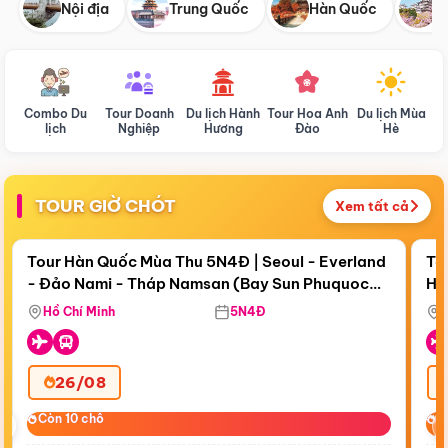
Nội địa
Trung Quốc
Hàn Quốc
N
Combo Du
Tour Doanh
Du lịch Hành
Tour Hoa Anh
Du lịch Mùa
D
lịch
Nghiệp
Hương
Đào
Hè
TOUR GIỜ CHÓT
Xem tất cả
Điểm nổi bật
Còn
17 ngày 19:29:01
Cò
Tour Hàn Quốc Mùa Thu 5N4Đ | Seoul - Everland
To
- Đảo Nami - Tháp Namsan (Bay Sun Phuquoc
Hò
Bay Sun Phuquoc Airways
Tặ
Airways)
Aq
Hồ Chí Minh
5N4Đ
26/08
‹
Còn 10 chỗ
Còn 10 chỗ
C
C