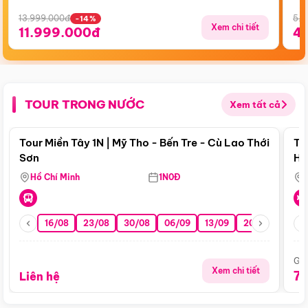
13.999.000đ
5.5
-14%
Xem chi tiết
11.999.000đ
4
TOUR TRONG NƯỚC
Xem tất cả
Điểm nổi bật
Tour Miền Tây 1N | Mỹ Tho - Bến Tre - Cù Lao Thới
To
Sơn
Hu
Hồ Chí Minh
1N0Đ
16/08
23/08
30/08
06/09
13/09
20/09
27/0
Giá
Xem chi tiết
7
Liên hệ