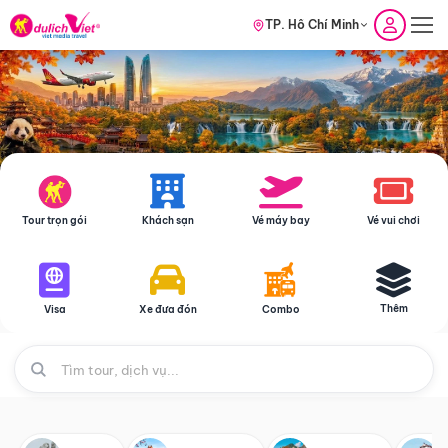
TP. Hồ Chí Minh
Tour trọn gói
Khách sạn
Vé máy bay
Vé vui chơi
Thêm
Visa
Xe đưa đón
Combo