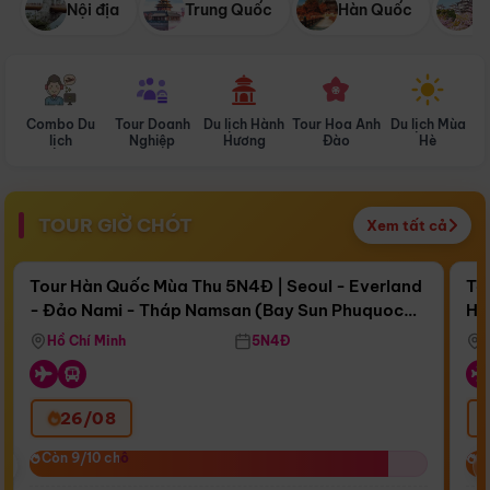
Nội địa
Trung Quốc
Hàn Quốc
N
Combo Du
Tour Doanh
Du lịch Hành
Tour Hoa Anh
Du lịch Mùa
D
lịch
Nghiệp
Hương
Đào
Hè
TOUR GIỜ CHÓT
Xem tất cả
Điểm nổi bật
Còn
16 ngày 10:31:38
Cò
Tour Hàn Quốc Mùa Thu 5N4Đ | Seoul - Everland
To
- Đảo Nami - Tháp Namsan (Bay Sun Phuquoc
Hò
Bay Sun Phuquoc Airways
Tặ
Airways)
Aq
Hồ Chí Minh
5N4Đ
26/08
‹
Còn 9/10 chỗ
Còn 9/10 chỗ
C
C