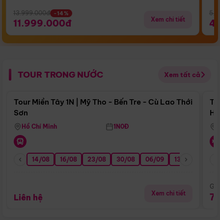
13.999.000đ
5.5
-14%
Xem chi tiết
11.999.000đ
4
TOUR TRONG NƯỚC
Xem tất cả
Điểm nổi bật
Tour Miền Tây 1N | Mỹ Tho - Bến Tre - Cù Lao Thới
To
Sơn
Hu
Hồ Chí Minh
1N0Đ
14/08
16/08
23/08
30/08
06/09
13/09
20/0
Giá
Xem chi tiết
7
Liên hệ