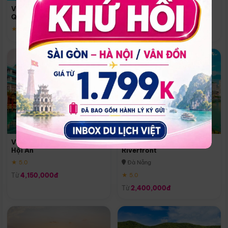
Quoc
Vinpearl Resort & Spa Phu
Phú Quốc
Quoc
★ 5.0
★ 5.0
Vinpearl Resort & Golf Nam
Melia Vinpearl Danang
Hội An
Riverfront
★ 5.0
Đà Nẵng
Từ
4,150,000đ
★ 5.0
Từ
2,400,000đ