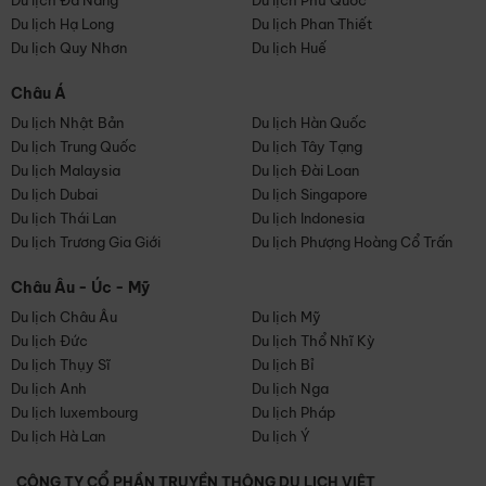
Du lịch Đà Nẵng
Du lịch Phú Quốc
Du lịch Hạ Long
Du lịch Phan Thiết
Du lịch Quy Nhơn
Du lịch Huế
Châu Á
Du lịch Nhật Bản
Du lịch Hàn Quốc
Du lịch Trung Quốc
Du lịch Tây Tạng
Du lịch Malaysia
Du lịch Đài Loan
Du lịch Dubai
Du lịch Singapore
Du lịch Thái Lan
Du lịch Indonesia
Du lịch Trương Gia Giới
Du lịch Phượng Hoàng Cổ Trấn
Châu Âu - Úc - Mỹ
Du lịch Châu Âu
Du lịch Mỹ
Du lịch Đức
Du lịch Thổ Nhĩ Kỳ
Du lịch Thụy Sĩ
Du lịch Bỉ
Du lịch Anh
Du lịch Nga
Du lịch luxembourg
Du lịch Pháp
Du lịch Hà Lan
Du lịch Ý
CÔNG TY CỔ PHẦN TRUYỀN THÔNG DU LỊCH VIỆT