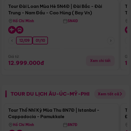
Tour Đài Loan Mùa Hè 5N4Đ | Đài Bắc - Đài
To
Trung - Nam Đầu - Cao Hùng ( Bay Vn)
Tr
Hồ Chí Minh
5N4Đ
12/09
01/10
Giá từ:
Giá
Xem chi tiết
12.999.000đ
1
TOUR DU LỊCH ÂU-ÚC-MỸ-PHI
Xem tất cả
Điểm nổi bật
Tour Thổ Nhĩ Kỳ Mùa Thu 8N7Đ | Istanbul -
To
Cappadocia - Pamukkale
Đế
Hồ Chí Minh
8N7Đ