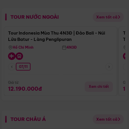
TOUR NƯỚC NGOÀI
Xem tất cả
Điểm nổi bật
Tour Indonesia Mùa Thu 4N3Đ | Đảo Bali - Núi
To
Lửa Batur - Làng Penglipuran
Tr
Hồ Chí Minh
4N3Đ
07/11
Giá từ:
Giá
Xem chi tiết
12.190.000đ
1
TOUR CHÂU Á
Xem tất cả
Điểm nổi bật