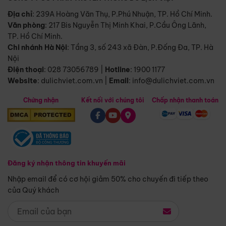
Địa chỉ
: 239A Hoàng Văn Thụ, P.Phú Nhuận, TP. Hồ Chí Minh.
Văn phòng
:
217 Bis Nguyễn Thị Minh Khai, P.Cầu Ông Lãnh,
TP. Hồ Chí Minh.
Chi nhánh Hà Nội
:
Tầng 3, số 243 xã Đàn, P.Đống Đa, TP. Hà
Nội
Điện thoại
:
028 73056789
|
Hotline
:
1900 1177
Website
:
dulichviet.com.vn
|
Email
:
info@dulichviet.com.vn
Chứng nhận
Kết nối với chúng tôi
Chấp nhận thanh toán
Đăng ký nhận thông tin khuyến mãi
Nhập email để có cơ hội giảm 50% cho chuyến đi tiếp theo
của Quý khách