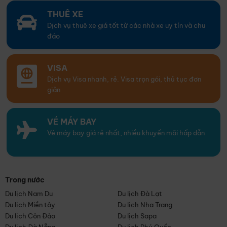
THUÊ XE
Dịch vụ thuê xe giá tốt từ các nhà xe uy tín và chu
đáo
VISA
Dịch vụ Visa nhanh, rẻ. Visa trọn gói, thủ tục đơn
giản
VÉ MÁY BAY
Vé máy bay giá rẻ nhất, nhiều khuyến mãi hấp dẫn
Trong nước
Du lịch Nam Du
Du lịch Đà Lạt
Du lịch Miền tây
Du lịch Nha Trang
Du lịch Côn Đảo
Du lịch Sapa