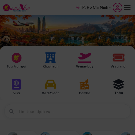
TP. Hồ Chí Minh
Tour trọn gói
Khách sạn
Vé máy bay
Vé vui chơi
Thêm
Visa
Xe đưa đón
Combo