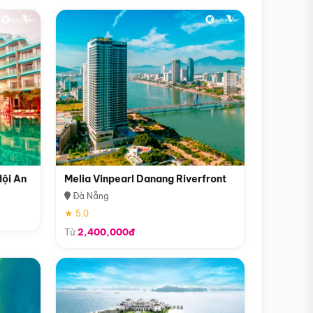
Hội An
Melia Vinpearl Danang Riverfront
Đà Nẵng
★ 5.0
Từ
2,400,000đ