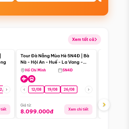
Xem tất cả
 bật
Điểm nổi bật
|
Tour Đà Nẵng Mùa Hè 5N4Đ | Bà
Tour Đà Nẵn
ong
Nà - Hội An - Huế - La Vang -
Nà - Hội An
Động Thiên Đường
Nha
Hồ Chí Minh
5N4Đ
Hồ Chí Minh
2/08
26/08
05/09
12/08
19/08
09/09
26/08
12/09
13/08
›
Giá từ:
Giá từ:
tiết
Xem chi tiết
8.099.000đ
6.899.00