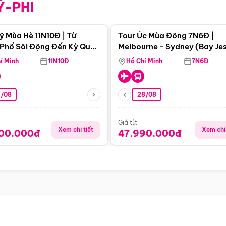
Ỹ-PHI
Điểm nổi bật
Điểm nổi
ỹ Mùa Hè 11N10Đ | Từ
Tour Úc Mùa Đông 7N6Đ |
Phố Sôi Động Đến Kỳ Quan
Melbourne - Sydney (Bay Je
Nhiên Mỹ
Airways)
í Minh
11N10Đ
Hồ Chí Minh
7N6Đ
4/08
28/08
Giá từ:
Xem chi tiết
Xem chi 
900.000đ
47.990.000đ