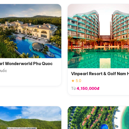
arl Wonderworld Phu Quoc
Quốc
Vinpearl Resort & Golf Nam 
★ 5.0
Từ
4,150,000đ