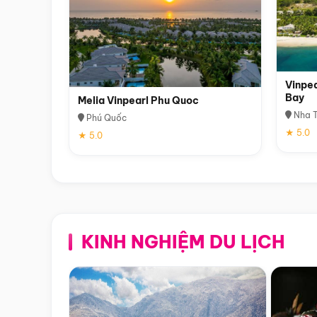
Vinpea
Bay
Melia Vinpearl Phu Quoc
Nha T
Phú Quốc
★ 5.0
★ 5.0
KINH NGHIỆM DU LỊCH