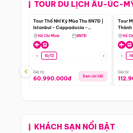
TOUR DU LỊCH ÂU-ÚC-M
Điểm nổi bật
Tour Thổ Nhĩ Kỳ Mùa Thu 8N7Đ |
Tour M
Istanbul - Cappadocia -
Thành 
Pamukkale
Thiên 
Hồ Chí Minh
8N7Đ
Hồ Ch
10/12
1
‹
Giá từ:
Giá từ:
Xem chi tiết
60.990.000đ
112.
KHÁCH SẠN NỔI BẬT