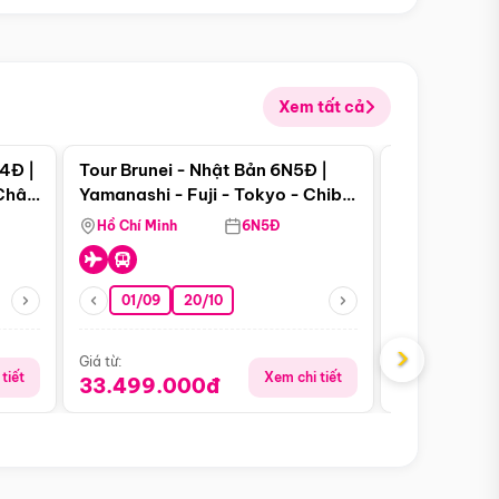
Xem tất cả
 bật
Điểm nổi bật
4Đ |
Tour Brunei - Nhật Bản 6N5Đ |
Tour Campu
 Châu
Yamanashi - Fuji - Tokyo - Chiba
Siem Reap -
- Freeday
Hồ Chí Minh
6N5Đ
Hồ Chí Minh
01/09
20/10
13/08
›
Giá từ:
Giá từ:
tiết
Xem chi tiết
33.499.000đ
5.650.00