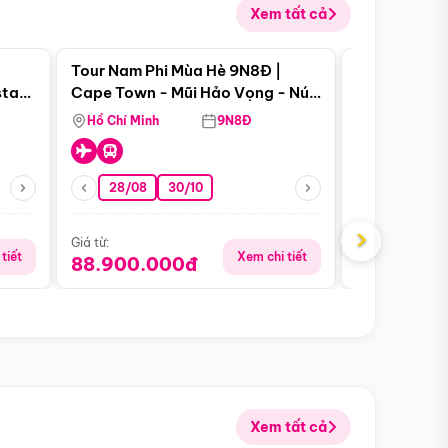
Xem tất cả
 bật
Điểm nổi bật
Tour Nam Phi Mùa Hè 9N8Đ |
Tour Mỹ Mùa
star
Cape Town - Mũi Hảo Vọng - Núi
Hoa Kỳ - Me
Bàn - Johannesburg - Pretoria -
Hồ Chí Minh
9N8Đ
Hồ Chí Minh
Safari - Lodge
28/08
30/10
29/08
›
Giá từ:
Giá từ:
tiết
Xem chi tiết
88.900.000đ
59.900.
Xem tất cả