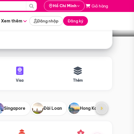
i hành
Hồ Chí Minh
Giỏ hàng
Tìm tour
tháng nào
Xem thêm
Đăng nhập
Đăng ký
Visa
Thêm
Singapore
Đài Loan
Hong Kong
Mỹ