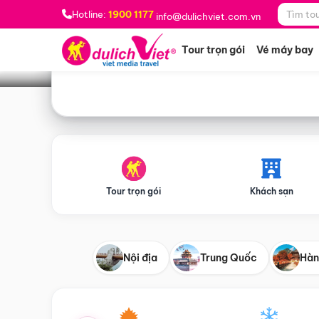
Bạn muốn đi đâu?
*
Hotline:
1900 1177
info@dulichviet.com.vn
Tour trọn gói
Vé máy bay
Tour trọn gói
Khách sạn
Nội địa
Trung Quốc
Hàn