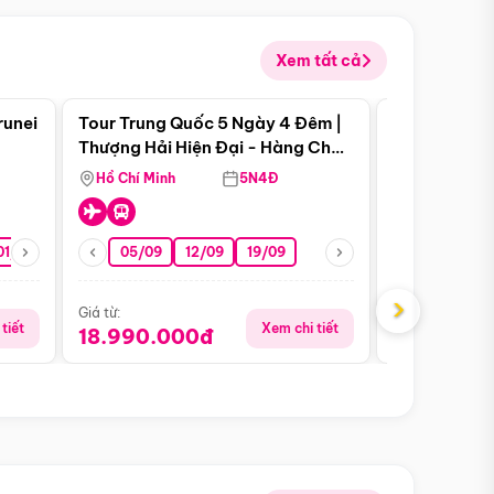
Xem tất cả
 bật
Điểm nổi bật
runei
Tour Trung Quốc 5 Ngày 4 Đêm |
Tour Trung 
Tour Hè
Thượng Hải Hiện Đại - Hàng Châu
Ân Thi - Trư
Nên Thơ - Ô Trấn Cổ Kính
Hồ Chí Minh
5N4Đ
Hồ Chí Minh
01/10
15/10
29/10
05/09
12/09
19/09
16/08
›
Giá từ:
Giá từ:
tiết
Xem chi tiết
18.990.000đ
16.990.0