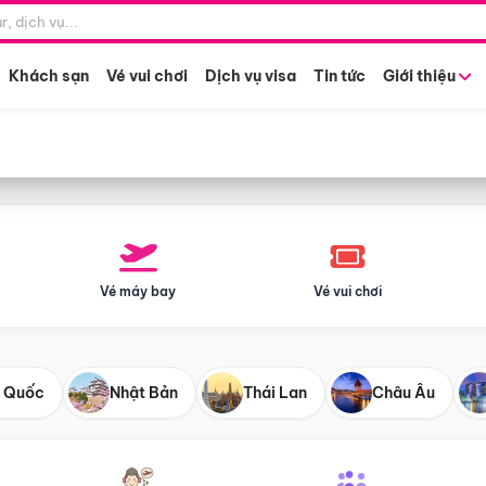
Điểm khởi hành
Tháng khở
Hồ Chí Minh
Bất kỳ 
Khách sạn
Vé vui chơi
Dịch vụ visa
Tin tức
Giới thiệu
Vé máy bay
Vé vui chơi
 Quốc
Nhật Bản
Thái Lan
Châu Âu