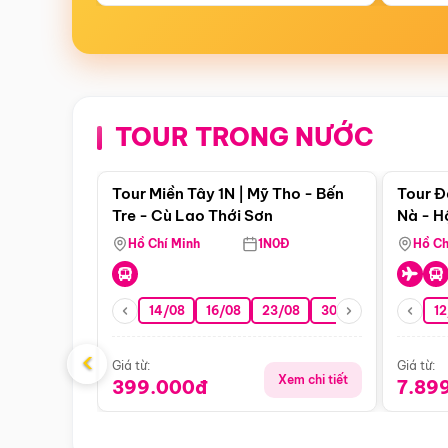
TOUR TRONG NƯỚC
Điểm nổi bật
Tour Miền Tây 1N | Mỹ Tho - Bến
Tour Đ
Tre - Cù Lao Thới Sơn
Nà - H
Nha
Hồ Chí Minh
1N0Đ
Hồ Ch
14/08
16/08
23/08
30/08
06/09
12
1
‹
Giá từ:
Giá từ:
Xem chi tiết
399.000đ
7.89