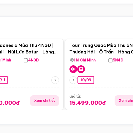
Điểm nổi bật
Điểm nổi
ndonesia Mùa Thu 4N3Đ |
Tour Trung Quôc Mùa Thu 5N
li - Núi Lửa Batur - Làng
Thượng Hải - Ô Trấn - Hàng
puran
(Tour Không Shopping)
í Minh
4N3Đ
Hồ Chí Minh
5N4Đ
/11
10/09
Giá từ:
Xem chi tiết
Xem chi 
90.000đ
15.499.000đ