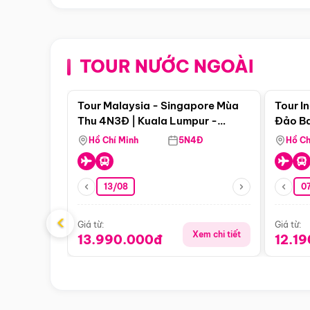
TOUR NƯỚC NGOÀI
Điểm nổi bật
Tour Malaysia - Singapore Mùa
Tour I
Thu 4N3Đ | Kuala Lumpur -
Đảo Ba
Malacca - Johor Baru -
Pengli
Hồ Chí Minh
5N4Đ
Hồ Ch
Singapore
13/08
07
‹
Giá từ:
Giá từ:
Xem chi tiết
13.990.000đ
12.1