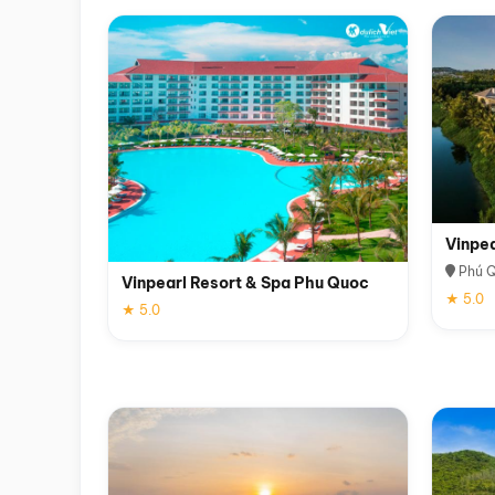
Vinpe
Phú 
Vinpearl Resort & Spa Phu Quoc
★ 5.0
★ 5.0