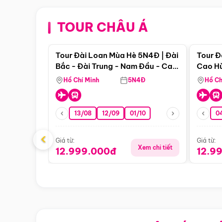
TOUR CHÂU Á
Điểm nổi bật
Tour Đài Loan Mùa Hè 5N4Đ | Đài
Tour Đ
Bắc - Đài Trung - Nam Đầu - Cao
Cao Hù
Hùng ( Bay Vn)
(Bay V
Hồ Chí Minh
5N4Đ
Hồ Ch
13/08
12/09
01/10
0
‹
Giá từ:
Giá từ:
Xem chi tiết
12.999.000đ
12.9