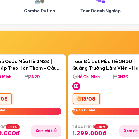
Tour Doanh Nghiệp
Du lịch Hành Hương
Điểm nổi bật
Điểm nổi
ngày 06:41:52
Còn
05 ngày 06:41:52
hú Quốc Mùa Hè 3N2Đ |
Tour Đà Lạt Mùa Hè 3N3Đ |
áp Treo Hòn Thơm - Cầu
Quảng Trường Lâm Viên - H
áp Treo Hòn Thơm
Công Viên Nước Aquatopia
Hill - Puppy Farm
í Minh
3N2Đ
Hồ Chí Minh
3N3Đ
/08
13/08
chỗ
chỗ
Còn 10 chỗ
Còn 10 chỗ
00đ
1.444.000đ
-10%
-10%
Xem chi tiết
Xem chi 
9.000đ
1.299.000đ