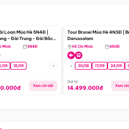
Điểm nổi bật
Điểm nổi
ài Loan Mùa Hè 5N4Đ |
Tour Brunei Mùa Hè 4N3Đ | B
ng - Đài Trung - Đài Bắc
Darussalam
j)
í Minh
5N4Đ
Hồ Chí Minh
4N3Đ
4/09
18/09
30/08
17/09
24/09
Giá từ:
Xem chi tiết
Xem chi 
90.000đ
14.499.000đ