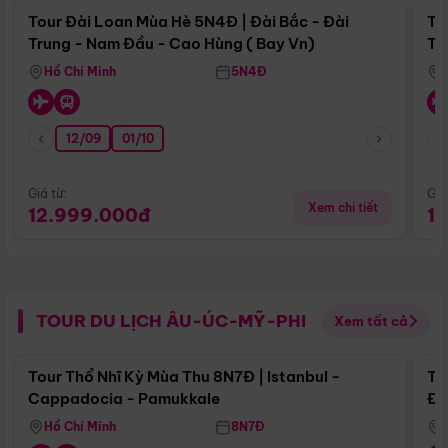
Tour Đài Loan Mùa Hè 5N4Đ | Đài Bắc - Đài
To
Trung - Nam Đầu - Cao Hùng ( Bay Vn)
Tr
Hồ Chí Minh
5N4Đ
12/09
01/10
Giá từ:
Giá
Xem chi tiết
12.999.000đ
1
TOUR DU LỊCH ÂU-ÚC-MỸ-PHI
Xem tất cả
Điểm nổi bật
Tour Thổ Nhĩ Kỳ Mùa Thu 8N7Đ | Istanbul -
To
Cappadocia - Pamukkale
Đế
Hồ Chí Minh
8N7Đ