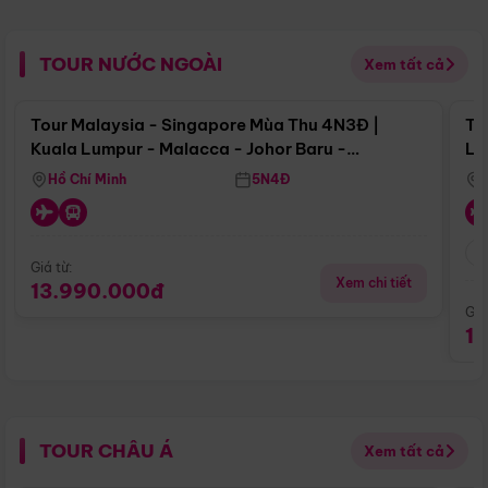
TOUR NƯỚC NGOÀI
Xem tất cả
Điểm nổi bật
Tour Malaysia - Singapore Mùa Thu 4N3Đ |
To
Kuala Lumpur - Malacca - Johor Baru -
Lử
Singapore
Hồ Chí Minh
5N4Đ
Giá từ:
Xem chi tiết
13.990.000đ
Giá
1
TOUR CHÂU Á
Xem tất cả
Điểm nổi bật