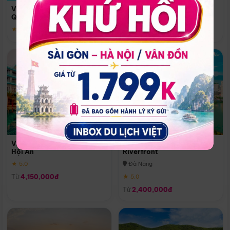
Quoc
Vinpearl Resort & Spa Phu
Phú Quốc
Quoc
★ 5.0
★ 5.0
Vinpearl Resort & Golf Nam
Melia Vinpearl Danang
Hội An
Riverfront
★ 5.0
Đà Nẵng
Từ
4,150,000đ
★ 5.0
Từ
2,400,000đ