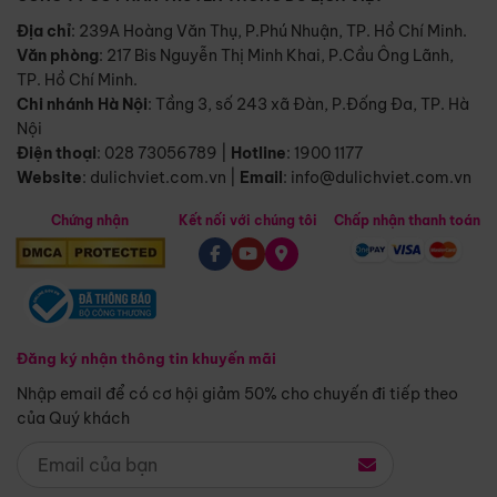
Địa chỉ
: 239A Hoàng Văn Thụ, P.Phú Nhuận, TP. Hồ Chí Minh.
Văn phòng
:
217 Bis Nguyễn Thị Minh Khai, P.Cầu Ông Lãnh,
TP. Hồ Chí Minh.
Chi nhánh Hà Nội
:
Tầng 3, số 243 xã Đàn, P.Đống Đa, TP. Hà
Nội
Điện thoại
:
028 73056789
|
Hotline
:
1900 1177
Website
:
dulichviet.com.vn
|
Email
:
info@dulichviet.com.vn
Chứng nhận
Kết nối với chúng tôi
Chấp nhận thanh toán
Đăng ký nhận thông tin khuyến mãi
Nhập email để có cơ hội giảm 50% cho chuyến đi tiếp theo
của Quý khách