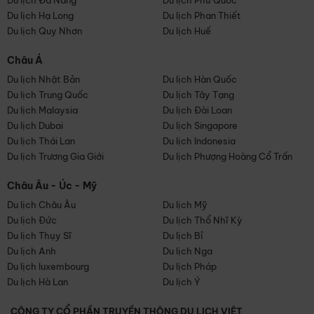
Du lịch Đà Nẵng
Du lịch Phú Quốc
Du lịch Hạ Long
Du lịch Phan Thiết
Du lịch Quy Nhơn
Du lịch Huế
Châu Á
Du lịch Nhật Bản
Du lịch Hàn Quốc
Du lịch Trung Quốc
Du lịch Tây Tạng
Du lịch Malaysia
Du lịch Đài Loan
Du lịch Dubai
Du lịch Singapore
Du lịch Thái Lan
Du lịch Indonesia
Du lịch Trương Gia Giới
Du lịch Phượng Hoàng Cổ Trấn
Châu Âu - Úc - Mỹ
Du lịch Châu Âu
Du lịch Mỹ
Du lịch Đức
Du lịch Thổ Nhĩ Kỳ
Du lịch Thụy Sĩ
Du lịch Bỉ
Du lịch Anh
Du lịch Nga
Du lịch luxembourg
Du lịch Pháp
Du lịch Hà Lan
Du lịch Ý
CÔNG TY CỔ PHẦN TRUYỀN THÔNG DU LỊCH VIỆT