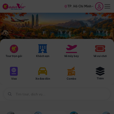
TP. Hồ Chí Minh
Tour trọn gói
Khách sạn
Vé máy bay
Vé vui chơi
Thêm
Visa
Xe đưa đón
Combo