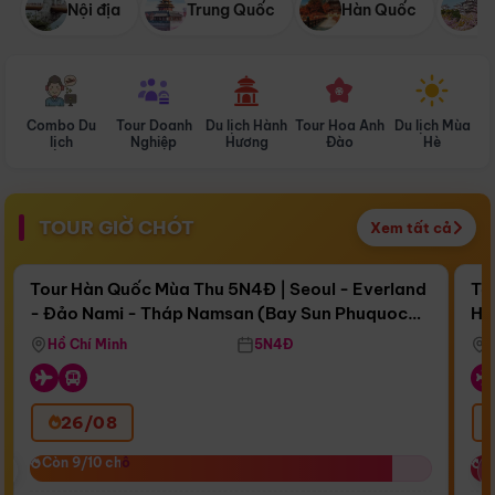
Nội địa
Trung Quốc
Hàn Quốc
N
Combo Du
Tour Doanh
Du lịch Hành
Tour Hoa Anh
Du lịch Mùa
D
lịch
Nghiệp
Hương
Đào
Hè
TOUR GIỜ CHÓT
Xem tất cả
Điểm nổi bật
Còn
16 ngày 20:28:05
Cò
Tour Hàn Quốc Mùa Thu 5N4Đ | Seoul - Everland
To
- Đảo Nami - Tháp Namsan (Bay Sun Phuquoc
Hò
Bay Sun Phuquoc Airways
Tặ
Airways)
Aq
Hồ Chí Minh
5N4Đ
26/08
‹
Còn 9/10 chỗ
Còn 9/10 chỗ
C
C