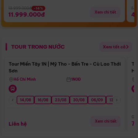
13.999.000đ
5.5
-14%
Xem chi tiết
11.999.000đ
4
TOUR TRONG NƯỚC
Xem tất cả
Điểm nổi bật
Tour Miền Tây 1N | Mỹ Tho - Bến Tre - Cù Lao Thới
To
Sơn
Hu
Hồ Chí Minh
1N0Đ
14/08
16/08
23/08
30/08
06/09
13/09
20/0
Giá
Xem chi tiết
7
Liên hệ