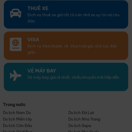
THUÊ XE
Dịch vụ thuê xe giá tốt từ các nhà xe uy tín và chu
đáo
VISA
Dịch vụ Visa nhanh, rẻ. Visa trọn gói, thủ tục đơn
giản
VÉ MÁY BAY
Vé máy bay giá rẻ nhất, nhiều khuyến mãi hấp dẫn
Trong nước
Du lịch Nam Du
Du lịch Đà Lạt
Du lịch Miền tây
Du lịch Nha Trang
Du lịch Côn Đảo
Du lịch Sapa